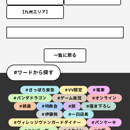
【九州エリア】
一覧に戻る
#ワードから探す
#さっぽろ東急
#VV限定
#電車
#パンダドラゴン
#ゲーム実況
#オンライン
#鉄道
#特典会
#旅
#描き下ろし
#伊藤桃
#一日店長
#ヴィレッジヴァンガードダイナー
#パンケーキ