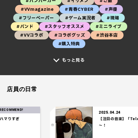
#ハンバーガー
#イケメン
#ご飯
#VVmagazine
#青春CYBER
#声優
#フリーペーパー
#ゲーム実況者
#現場
#バンド
#スタッフオススメ
#ミニライブ
#VVコラボ
#コラボグッズ
#渋谷本店
#購入特典
もっと見る
店員の日常
ND!
2025.04.24
ぎ
【注目の音楽】「Tele」の時
～！