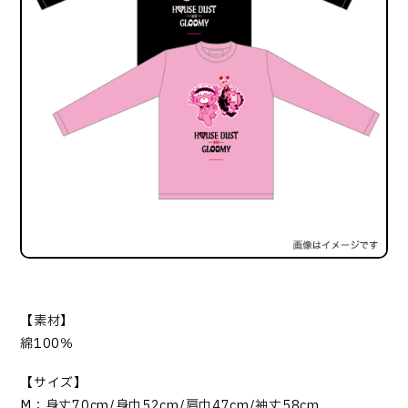
【素材】
綿100％
【サイズ】
M：身丈70cm/身巾52cm/肩巾47cm/袖丈58cm