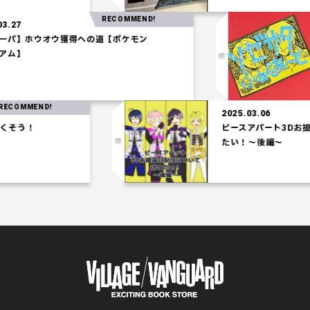
RECOMMEND!
2025.03.27
【水統一パ】ホウオウ獲得への道【ポケモン
コロシアム】
ND!
2025.03.06
ピースアパート3Dお披露目配信
たい！～後編～