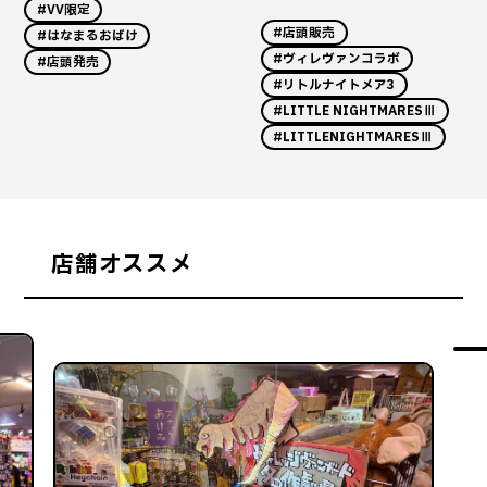
#VV限定
#店頭販売
#はなまるおばけ
#ヴィレヴァンコラボ
#店頭発売
#リトルナイトメア3
#LITTLE NIGHTMARESⅢ
#LITTLENIGHTMARESⅢ
店舗オススメ