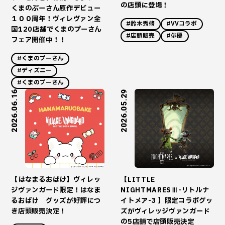
の店頭に登場！
くまのぷーさん原作デビュー
１００周年！ヴィレヴァン全
#鈴木秀脩
#VVコラボ
国120店舗でくまのプーさん
#店頭販売
#俳優
フェア開催中！！
#くまのプーさん
#ディズニー
#くまのプーさん
2026.06.16
2026.05.29
【はなまるおばけ】ヴィレッ
【LITTLE
ジヴァンガード限定！はなま
NIGHTMARESⅢ-リトルナ
るおばけ グッズが好評につ
イトメア-3 】限定コラボグッ
き店頭販売決定！
ズがヴィレッジヴァンガード
の5店舗で店頭販売決定