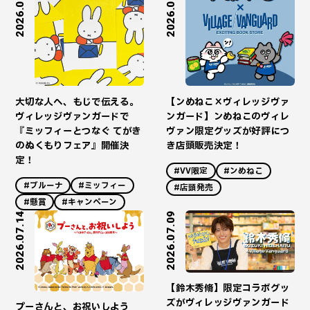
2026.07.27
2026.07.16
大切な人へ、もじで伝える。
【ンめねこ×ヴィレッジヴァ
ヴィレッジヴァンガードで
ンガード】ンめねこのヴィレ
『ミッフィーとつなぐ てがき
ヴァン限定グッズが好評につ
のぬくもりフェア』開催決
き店頭販売決定！
定！
#VV限定
#ンめねこ
#ブルーナ
#ミッフィー
#店頭発売
#懸賞
#キャンペーン
2026.07.14
2026.07.09
【鈴木秀脩】限定コラボグッ
ズがヴィレッジヴァンガード
プーさんと、お祝いしよう