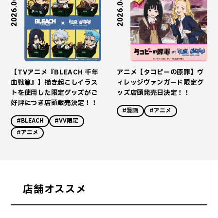
2026.06.09
2026.04.28
【TVアニメ『BLEACH 千年
アニメ【タコピーの原罪】ヴ
血戦篇』】描き起こしイラス
ィレッジヴァンガード限定グ
トを使用した限定グッズがご
ッズ店頭発売日決定！！
好評につき店頭販売決定！！
#漫画
#アニメ
#BLEACH
#VV限定
#アニメ
店舗オススメ