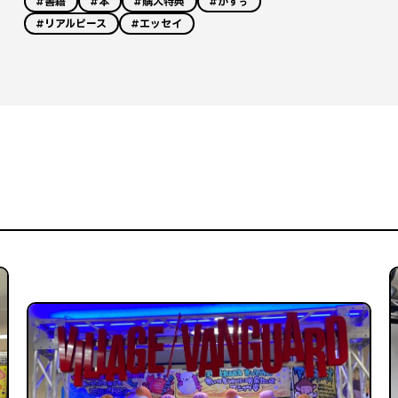
#書籍
#本
#購入特典
#かずぅ
#リアルピース
#エッセイ