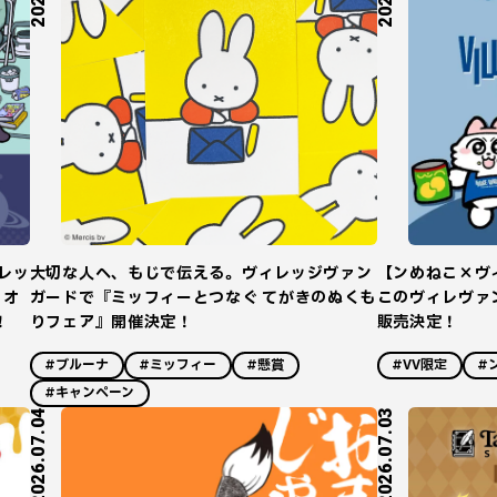
レッ
大切な人へ、もじで伝える。ヴィレッジヴァン
【ンめねこ×ヴ
！オ
ガードで『ミッフィーとつなぐ てがきのぬくも
このヴィレヴァ
！
りフェア』開催決定！
販売決定！
#ブルーナ
#ミッフィー
#懸賞
#VV限定
#
#キャンペーン
2026.07.04
2026.07.03