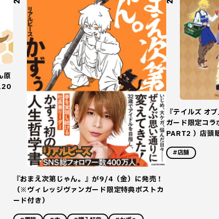
ん原
20
『テイルズ オ
ガード限定コラボ
PART2 ）店
#店舗
『おまえ次第じゃん。』が9/4（金）に発売！
（※ヴィレッジヴァンガード限定特典ポストカ
ード付き）