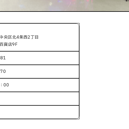
中央区北4条西2丁目
百貨店9F
681
270
：00