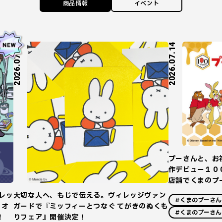
商品情報
イベント
2026.07.27
2026.07.14
プーさんと、お
作デビュー１０
店舗でくまのプ
レッ
大切な人へ、もじで伝える。ヴィレッジヴァン
#くまのプーさん
！オ
ガードで『ミッフィーとつなぐ てがきのぬくも
#くまのプーさん
！
りフェア』開催決定！