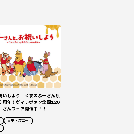
祝いしよう くまのぷーさん原
０周年！ヴィレヴァン全国120
ーさんフェア開催中！！
#ディズニー