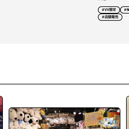
#VV限定
#
#店頭販売