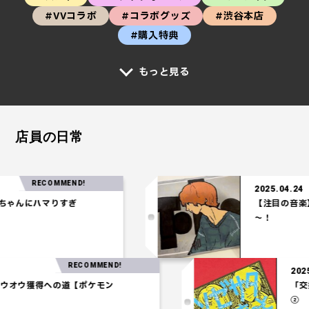
#VVコラボ
#コラボグッズ
#渋谷本店
#購入特典
もっと見る
店員の日常
RECOMMEND!
2025.04.24
にハマりすぎ
【注目の音楽】「Te
～！
RECOMMEND!
3.27
一パ】ホウオウ獲得への道【ポケモン
アム】