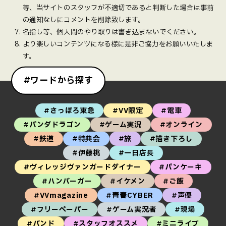
等、当サイトのスタッフが不適切であると判断した場合は事前
の通知なしにコメントを削除致します。
名指し等、個人間のやり取りは書き込まないでください。
より楽しいコンテンツになる様に是非ご協力をお願いいたしま
す。
#ワードから探す
#さっぽろ東急
#VV限定
#電車
#パンダドラゴン
#ゲーム実況
#オンライン
#鉄道
#特典会
#旅
#描き下ろし
#伊藤桃
#一日店長
#ヴィレッジヴァンガードダイナー
#パンケーキ
#ハンバーガー
#イケメン
#ご飯
#VVmagazine
#青春CYBER
#声優
#フリーペーパー
#ゲーム実況者
#現場
#バンド
#スタッフオススメ
#ミニライブ