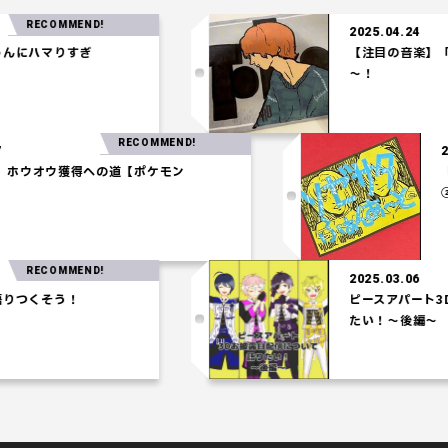
ECOMMEND!
2025.04.24
ハマりすぎ
【注目の音楽】「Tel
～！
RECOMMEND!
5.03.27
統一パ】ホウオウ獲得への道【ポケモン
シアム】
ECOMMEND!
2025.03.06
くそう！
ピースアパート3Dお披
たい！～後編～