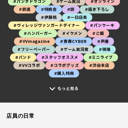
#パンダドラゴン
#ゲーム実況
#オンライン
#鉄道
#特典会
#旅
#描き下ろし
#伊藤桃
#一日店長
#ヴィレッジヴァンガードダイナー
#パンケーキ
#ハンバーガー
#イケメン
#ご飯
#VVmagazine
#青春CYBER
#声優
#フリーペーパー
#ゲーム実況者
#現場
#バンド
#スタッフオススメ
#ミニライブ
#VVコラボ
#コラボグッズ
#渋谷本店
#購入特典
もっと見る
店員の日常