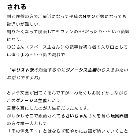
される
割と序盤の方で、最近になって平成の
Mマン
が気になっても
後追いが難しい、
知りたくなって検索してもファンのHPだったり…という話題
になり、
〇〇さん（スペース主さん）の記事は初心者の入り口として
は違うよねという話の流れで
「
キリスト教
の勉強するのに
グノーシス主義
から入るみたい
な感じですよね」
という文言が出てくるんですが、わたくしお恥ずかしながら
この
グノーシス主義
という
言葉を耳にしたのが人生初だったんです。
がしかしそこで談話されてる
さいちゃん
さんを含む
玩具界隈
の方々誰一人として
「その例え何？」とはならず和やかにお話が続いていくこと