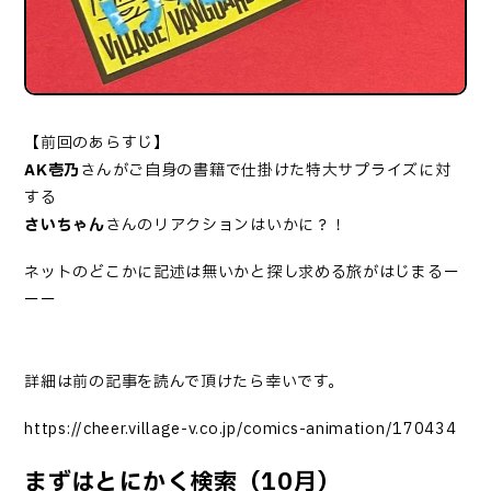
【前回のあらすじ】
AK壱乃
さんがご自身の書籍で仕掛けた特大サプライズに対
する
さいちゃん
さんのリアクションはいかに？！
ネットのどこかに記述は無いかと探し求める旅がはじまるー
ーー
詳細は前の記事を読んで頂けたら幸いです。
https://cheer.village-v.co.jp/comics-animation/170434
まずはとにかく検索（10月）