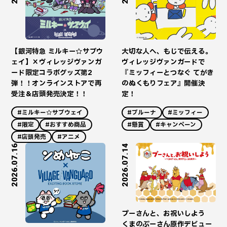
【銀河特急 ミルキー☆サブウ
大切な人へ、もじで伝える。
ェイ】×ヴィレッジヴァンガ
ヴィレッジヴァンガードで
ード限定コラボグッズ第2
『ミッフィーとつなぐ てがき
弾！！オンラインストアで再
のぬくもりフェア』開催決
受注＆店頭発売決定！！
定！
#ミルキー☆サブウェイ
#ブルーナ
#ミッフィー
#限定
#おすすめ商品
#懸賞
#キャンペーン
#店頭発売
#アニメ
2026.07.16
2026.07.14
プーさんと、お祝いしよう
くまのぷーさん原作デビュー