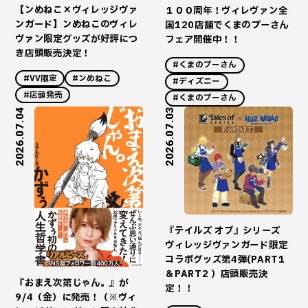
【ンめねこ×ヴィレッジヴァ
１００周年！ヴィレヴァン全
ンガード】ンめねこのヴィレ
国120店舗でくまのプーさん
ヴァン限定グッズが好評につ
フェア開催中！！
き店頭販売決定！
#くまのプーさん
#VV限定
#ンめねこ
#ディズニー
#店頭発売
#くまのプーさん
2026.07.04
2026.07.03
『テイルズ オブ』シリーズ
ヴィレッジヴァンガード限定
コラボグッズ第4弾(PART1
＆PART2 ）店頭販売決
『おまえ次第じゃん。』が
定！！
9/4（金）に発売！（※ヴィ