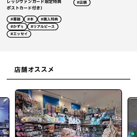
レッジヴァンガード限定特典
#店舗
ポストカード付き）
#書籍
#本
#購入特典
#かずぅ
#リアルピース
#エッセイ
店舗オススメ