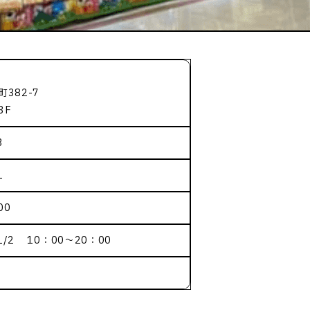
382-7
3F
3
1
00
、1/2 10：00～20：00