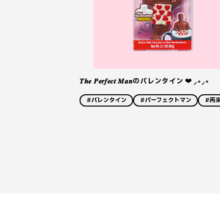
𝑻𝒉𝒆 𝑷𝒆𝒓𝒇𝒆𝒄𝒕 𝑴𝒂𝒏のバレンタイン ❤︎ ⸝⋆⸝⋆
#バレンタイン
#パーフェクトマン
#再