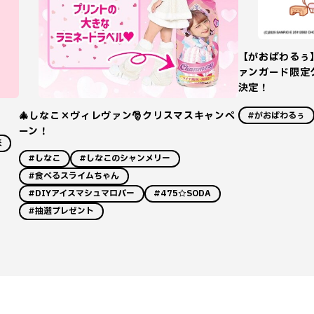
【がおぱわるぅ
ァンガード限定グ
決定！
🎄しなこ×ヴィレヴァン🎅クリスマスキャンペ
#がおぱわるぅ
ーン！
来
#しなこ
#しなこのシャンメリー
#食べるスライムちゃん
#DIYアイスマシュマロバー
#475☆SODA
#抽選プレゼント