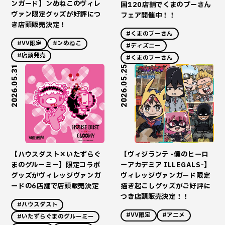
ンガード】ンめねこのヴィレ
国120店舗でくまのプーさん
ヴァン限定グッズが好評につ
フェア開催中！！
き店頭販売決定！
#くまのプーさん
#VV限定
#ンめねこ
#ディズニー
#店頭発売
#くまのプーさん
2026.05.31
2026.05.25
【ハウスダスト×いたずらぐ
【ヴィジランテ -僕のヒーロ
まのグルーミー】限定コラボ
ーアカデミア ILLEGALS-】
グッズがヴィレッジヴァンガ
ヴィレッジヴァンガード限定
ードの6店舗で店頭販売決定
描き起こしグッズがご好評に
つき店頭販売決定！！
#ハウスダスト
#VV限定
#アニメ
#いたずらぐまのグルーミー