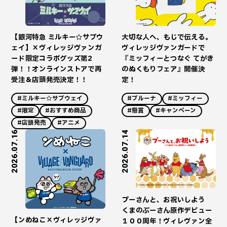
【銀河特急 ミルキー☆サブウ
大切な人へ、もじで伝える。
ェイ】×ヴィレッジヴァンガ
ヴィレッジヴァンガードで
ード限定コラボグッズ第2
『ミッフィーとつなぐ てがき
弾！！オンラインストアで再
のぬくもりフェア』開催決
受注＆店頭発売決定！！
定！
#ミルキー☆サブウェイ
#ブルーナ
#ミッフィー
#限定
#おすすめ商品
#懸賞
#キャンペーン
#店頭発売
#アニメ
2026.07.16
2026.07.14
プーさんと、お祝いしよう
くまのぷーさん原作デビュー
【ンめねこ×ヴィレッジヴァ
１００周年！ヴィレヴァン全