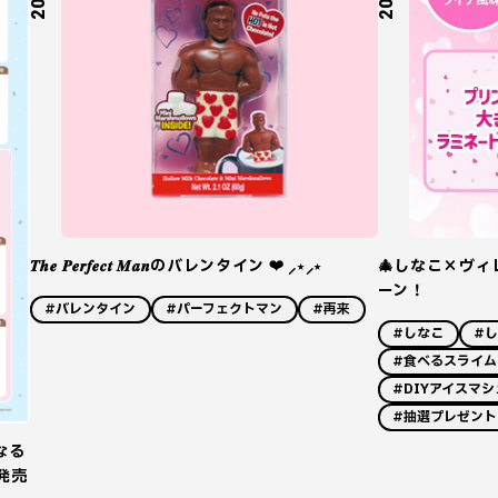
𝑻𝒉𝒆 𝑷𝒆𝒓𝒇𝒆𝒄𝒕 𝑴𝒂𝒏のバレンタイン ❤︎ ⸝⋆⸝⋆
🎄しなこ×ヴィ
ーン！
#バレンタイン
#パーフェクトマン
#再来
#しなこ
#
#食べるスライム
#DIYアイスマ
#抽選プレゼント
なる
発売