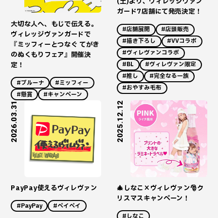
(土)より、ヴィレッジヴァン
ガード7店舗にて発売決定！
大切な人へ、もじで伝える。
#店舗展開
#店頭販売
ヴィレッジヴァンガードで
#描き下ろし
#VVコラボ
『ミッフィーとつなぐ てがき
#ヴィレヴァンコラボ
のぬくもりフェア』開催決
定！
#BL
#ヴィレヴァン限定
#推し
#完全なる一族
#ブルーナ
#ミッフィー
#おやすみ毛布
#懸賞
#キャンペーン
2026.03.31
2025.12.12
PayPay使えるヴィレヴァン
🎄しなこ×ヴィレヴァン🎅ク
リスマスキャンペーン！
#PayPay
#ペイペイ
#しなこ