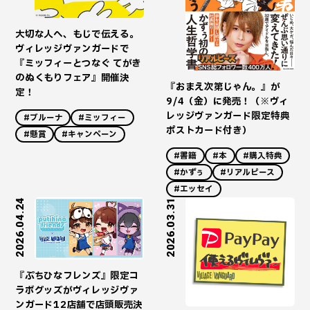
大切な人へ、もじで伝える。
ヴィレッジヴァンガードで
『ミッフィーとつなぐ てがき
のぬくもりフェア』開催決
『おまえ次第じゃん。』が
定！
9/4（金）に発売！（※ヴィ
レッジヴァンガード限定特典
#ブルーナ
#ミッフィー
ポストカード付き）
#懸賞
#キャンペーン
#書籍
#本
#購入特典
#かずぅ
#リアルピース
#エッセイ
2026.04.24
2026.03.31
『ぷちひなフレンズ』限定コ
ラボグッズがヴィレッジヴァ
ンガード12店舗で店頭販売決