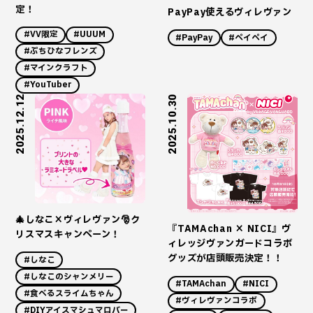
定！
PayPay使えるヴィレヴァン
#VV限定
#UUUM
#PayPay
#ペイペイ
#ぷちひなフレンズ
#マインクラフト
#YouTuber
2025.12.12
2025.10.30
🎄しなこ×ヴィレヴァン🎅ク
『TAMAchan × NICI』ヴ
リスマスキャンペーン！
ィレッジヴァンガードコラボ
グッズが店頭販売決定！！
#しなこ
#しなこのシャンメリー
#TAMAchan
#NICI
#食べるスライムちゃん
#ヴィレヴァンコラボ
#DIYアイスマシュマロバー