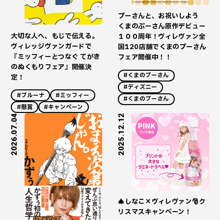
プーさんと、お祝いしよう
くまのぷーさん原作デビュー
大切な人へ、もじで伝える。
１００周年！ヴィレヴァン全
ヴィレッジヴァンガードで
国120店舗でくまのプーさん
『ミッフィーとつなぐ てがき
フェア開催中！！
のぬくもりフェア』開催決
#くまのプーさん
定！
#ディズニー
#ブルーナ
#ミッフィー
#くまのプーさん
#懸賞
#キャンペーン
2026.07.04
2025.12.12
🎄しなこ×ヴィレヴァン🎅ク
リスマスキャンペーン！