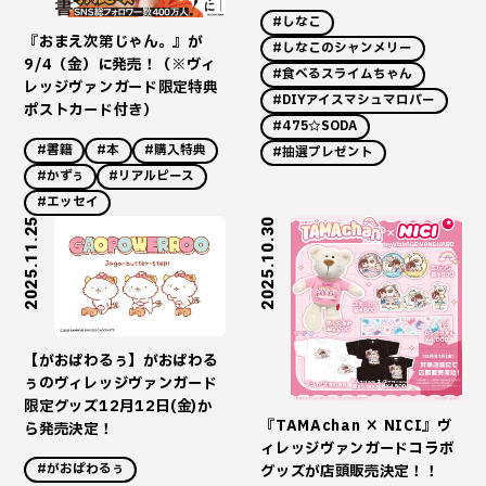
#しなこ
『おまえ次第じゃん。』が
#しなこのシャンメリー
9/4（金）に発売！（※ヴィ
#食べるスライムちゃん
レッジヴァンガード限定特典
#DIYアイスマシュマロバー
ポストカード付き）
#475☆SODA
#書籍
#本
#購入特典
#抽選プレゼント
#かずぅ
#リアルピース
#エッセイ
2025.11.25
2025.10.30
【がおぱわるぅ】がおぱわる
ぅのヴィレッジヴァンガード
限定グッズ12月12日(金)か
『TAMAchan × NICI』ヴ
ら発売決定！
ィレッジヴァンガードコラボ
#がおぱわるぅ
グッズが店頭販売決定！！