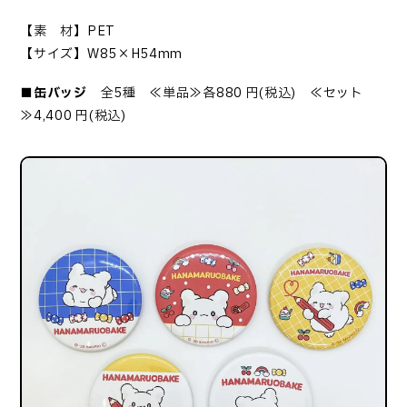
【素 材】PET
【サイズ】W85×H54mm
■缶バッジ
全5種 ≪単品≫各880 円(税込) ≪セット
≫4,400 円(税込)