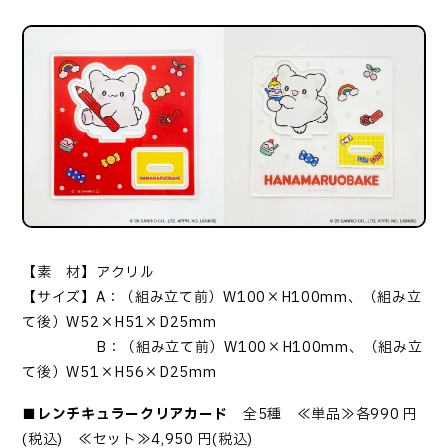
【素 材】アクリル
【サイズ】A：（組み立て前）W100×H100mm、（組み立
て後）W52×H51×D25mm
B：（組み立て前）W100×H100mm、（組み立
て後）W51×H56×D25mm
■レンチキュラークリアカード
全5種 ≪単品≫各990 円
(税込) ≪セット≫4,950 円(税込)