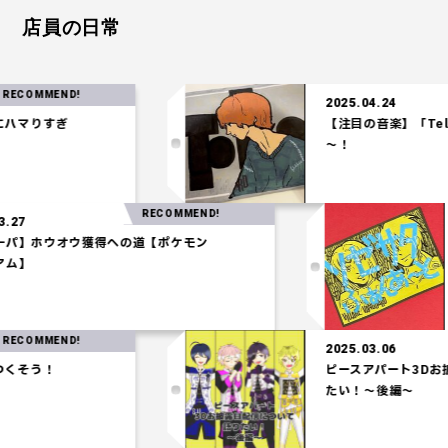
店員の日常
OMMEND!
2025.04.24
りすぎ
【注目の音楽】「Tele」
～！
RECOMMEND!
025.03.27
【水統一パ】ホウオウ獲得への道【ポケモン
コロシアム】
OMMEND!
2025.03.06
う！
ピースアパート3Dお披露
たい！～後編～