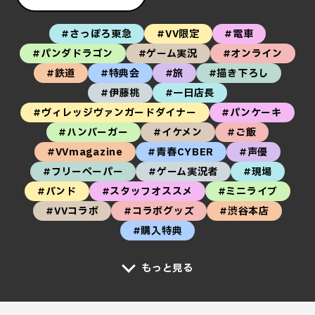
#さっぽろ東急
#VV限定
#電車
#パンダドラゴン
#ゲーム実況
#オンライン
#鉄道
#特典会
#旅
#描き下ろし
#伊藤桃
#一日店長
#ヴィレッジヴァンガードダイナー
#パンケーキ
#ハンバーガー
#イケメン
#ご飯
#VVmagazine
#青春CYBER
#声優
#フリーペーパー
#ゲーム実況者
#現場
#バンド
#スタッフオススメ
#ミニライブ
#VVコラボ
#コラボグッズ
#渋谷本店
#購入特典
もっと見る