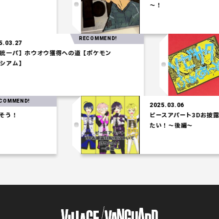
～！
RECOMMEND!
2025.03.27
【水統一パ】ホウオウ獲得への道【ポケモン
コロシアム】
RE
2025.03.06
ピースアパート3Dお披露目配信に
たい！～後編～