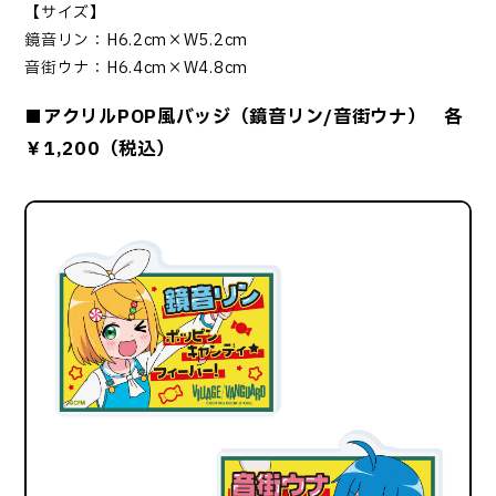
【サイズ】
鏡音リン：H6.2cm×W5.2cm
音街ウナ：H6.4cm×W4.8cm
■アクリルPOP風バッジ（鏡音リン/音街ウナ） 各
￥1,200（税込）