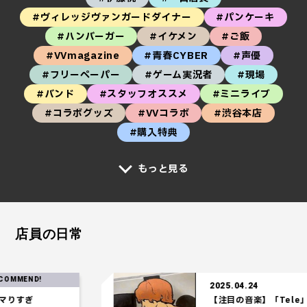
#ヴィレッジヴァンガードダイナー
#パンケーキ
#ハンバーガー
#イケメン
#ご飯
#VVmagazine
#青春CYBER
#声優
#フリーペーパー
#ゲーム実況者
#現場
#バンド
#スタッフオススメ
#ミニライブ
#コラボグッズ
#VVコラボ
#渋谷本店
#購入特典
もっと見る
店員の日常
RE
2025.04.24
【注目の音楽】「Tele」の時代が