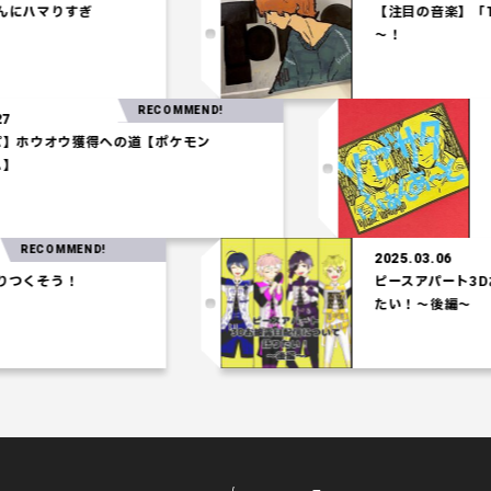
マりすぎ
【注目の音楽】「Tele
～！
RECOMMEND!
25.03.27
水統一パ】ホウオウ獲得への道【ポケモン
ロシアム】
OMMEND!
2025.03.06
そう！
ピースアパート3Dお披露
たい！～後編～