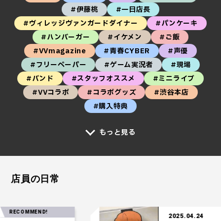
#伊藤桃
#一日店長
#ヴィレッジヴァンガードダイナー
#パンケーキ
#ハンバーガー
#イケメン
#ご飯
#VVmagazine
#青春CYBER
#声優
#フリーペーパー
#ゲーム実況者
#現場
#バンド
#スタッフオススメ
#ミニライブ
#VVコラボ
#コラボグッズ
#渋谷本店
#購入特典
もっと見る
店員の日常
OMMEND!
2025.04.24