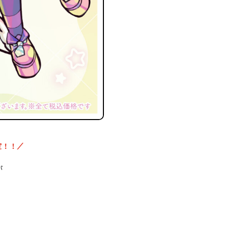
定！！／
が