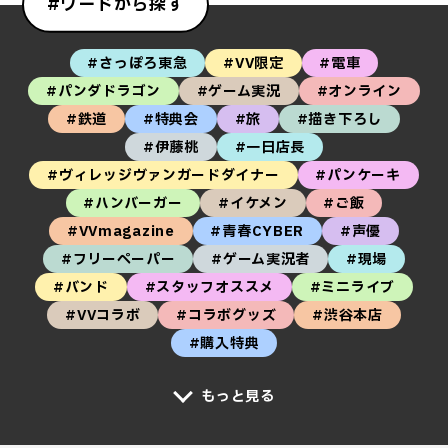
#ワードから探す
#さっぽろ東急
#VV限定
#電車
#パンダドラゴン
#ゲーム実況
#オンライン
#鉄道
#特典会
#旅
#描き下ろし
#伊藤桃
#一日店長
#ヴィレッジヴァンガードダイナー
#パンケーキ
#ハンバーガー
#イケメン
#ご飯
#VVmagazine
#青春CYBER
#声優
#フリーペーパー
#ゲーム実況者
#現場
#バンド
#スタッフオススメ
#ミニライブ
#VVコラボ
#コラボグッズ
#渋谷本店
#購入特典
もっと見る