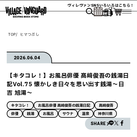
ヴィレヴァンSNSいろいろはこちら！
TOP
ヒマつぶし
2026.06.04
【キタコレ！】お風呂俳優 髙﨑俊吾の銭湯日
記Vol.75 懐かしき日々を思い出す銭湯～日
吉 旭湯～
キタコレ！
お風呂俳優 髙﨑俊吾の銭湯日記
髙﨑俊吾
俳優
銭湯
お風呂
サウナ
温泉
神奈川県
SHARE