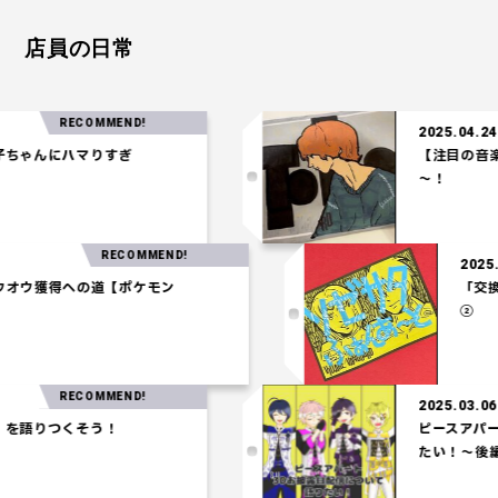
店員の日常
RECOMMEND!
2025.04.24
ハマりすぎ
【注目の音楽】「Tel
～！
RECOMMEND!
03.27
統一パ】ホウオウ獲得への道【ポケモン
シアム】
RECOMMEND!
2025.03.06
くそう！
ピースアパート3Dお
たい！～後編～