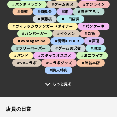
#パンダドラゴン
#ゲーム実況
#オンライン
#鉄道
#特典会
#旅
#描き下ろし
#伊藤桃
#一日店長
#ヴィレッジヴァンガードダイナー
#パンケーキ
#ハンバーガー
#イケメン
#ご飯
#VVmagazine
#青春CYBER
#声優
#フリーペーパー
#ゲーム実況者
#現場
#バンド
#スタッフオススメ
#ミニライブ
#VVコラボ
#コラボグッズ
#渋谷本店
#購入特典
もっと見る
店員の日常