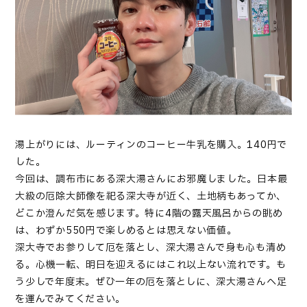
湯上がりには、ルーティンのコーヒー牛乳を購入。140円で
した。
今回は、調布市にある深大湯さんにお邪魔しました。日本最
大級の厄除大師像を祀る深大寺が近く、土地柄もあってか、
どこか澄んだ気を感じます。特に4階の露天風呂からの眺め
は、わずか550円で楽しめるとは思えない価値。
深大寺でお参りして厄を落とし、深大湯さんで身も心も清め
る。心機一転、明日を迎えるにはこれ以上ない流れです。も
う少しで年度末。ぜひ一年の厄を落としに、深大湯さんへ足
を運んでみてください。