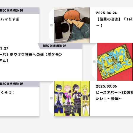
!
R
2025.04.24
【注目の音楽】「Tele」の時代
～！
RECOMMEND!
2025.03.27
【水統一パ】ホウオウ獲得への道【ポケモン
コロシアム】
!
R
2025.03.06
ピースアパート3Dお披露目配信に
たい！～後編～