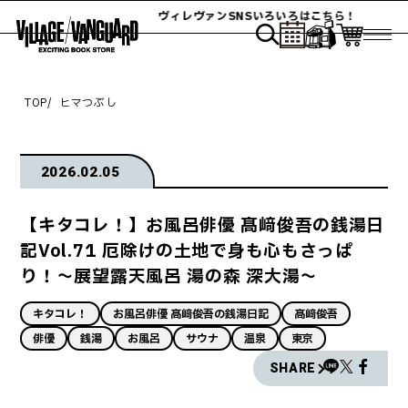
ヴィレヴァンSNSいろいろはこちら！
TOP
ヒマつぶし
2026.02.05
【キタコレ！】お風呂俳優 髙﨑俊吾の銭湯日
記Vol.71 厄除けの土地で身も心もさっぱ
り！～展望露天風呂 湯の森 深大湯～
キタコレ！
お風呂俳優 髙﨑俊吾の銭湯日記
髙﨑俊吾
俳優
銭湯
お風呂
サウナ
温泉
東京
SHARE