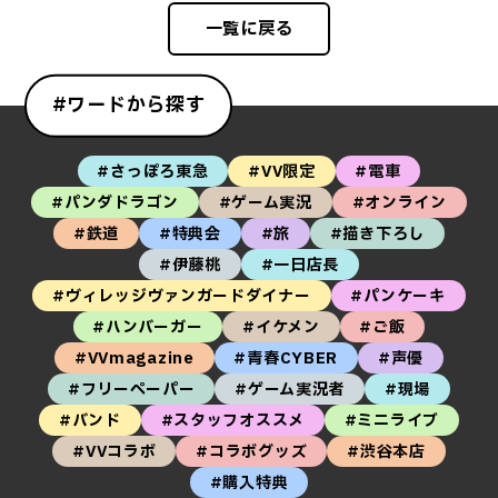
一覧に戻る
#ワードから探す
#さっぽろ東急
#VV限定
#電車
#パンダドラゴン
#ゲーム実況
#オンライン
#鉄道
#特典会
#旅
#描き下ろし
#伊藤桃
#一日店長
#ヴィレッジヴァンガードダイナー
#パンケーキ
#ハンバーガー
#イケメン
#ご飯
#VVmagazine
#青春CYBER
#声優
#フリーペーパー
#ゲーム実況者
#現場
#バンド
#スタッフオススメ
#ミニライブ
#VVコラボ
#コラボグッズ
#渋谷本店
#購入特典