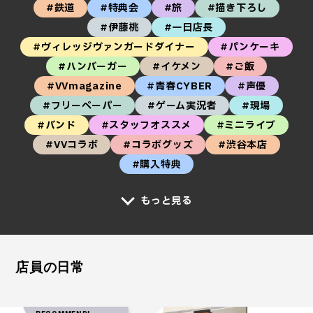
#鉄道
#特典会
#旅
#描き下ろし
#伊藤桃
#一日店長
#ヴィレッジヴァンガードダイナー
#パンケーキ
#ハンバーガー
#イケメン
#ご飯
#VVmagazine
#青春CYBER
#声優
#フリーペーパー
#ゲーム実況者
#現場
#バンド
#スタッフオススメ
#ミニライブ
#VVコラボ
#コラボグッズ
#渋谷本店
#購入特典
もっと見る
店員の日常