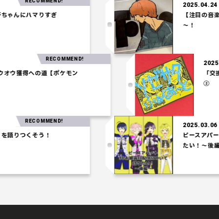
RECOMMEND!
2025.04.24
ゃんにハマりすぎ
【注目の音楽】
～！
RECOMMEND!
20
ホウオウ獲得への道【ポケモン
「
②
RECOMMEND!
2025.03.06
語りつくそう！
ピースアパート
たい！～後編～