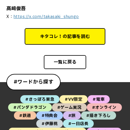
髙﨑俊吾
X：
https://x.com/takasaki_shungo
キタコレ！の記事を読む
一覧に戻る
#ワードから探す
#さっぽろ東急
#VV限定
#電車
#パンダドラゴン
#ゲーム実況
#オンライン
#鉄道
#特典会
#旅
#描き下ろし
#伊藤桃
#一日店長