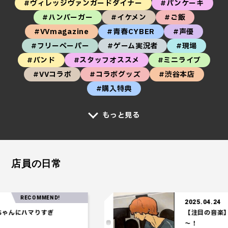
#ヴィレッジヴァンガードダイナー
#パンケーキ
#ハンバーガー
#イケメン
#ご飯
#VVmagazine
#青春CYBER
#声優
#フリーペーパー
#ゲーム実況者
#現場
#バンド
#スタッフオススメ
#ミニライブ
#VVコラボ
#コラボグッズ
#渋谷本店
#購入特典
もっと見る
店員の日常
COMMEND!
2025.04.24
マりすぎ
【注目の音楽】「Tele
～！