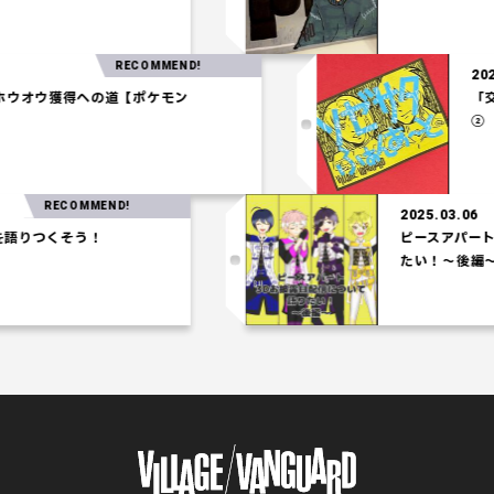
RECOMMEND!
5.03.27
水統一パ】ホウオウ獲得への道【ポケモン
ロシアム】
COMMEND!
2025.03.06
そう！
ピースアパート3Dお披
たい！～後編～