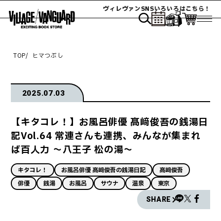
ヴィレヴァンSNSいろいろはこちら！
TOP
ヒマつぶし
2025.07.03
【キタコレ！】お風呂俳優 髙﨑俊吾の銭湯日
記Vol.64 常連さんも連携、みんなが集まれ
ば百人力 ～八王子 松の湯～
キタコレ！
お風呂俳優 髙﨑俊吾の銭湯日記
髙﨑俊吾
俳優
銭湯
お風呂
サウナ
温泉
東京
SHARE