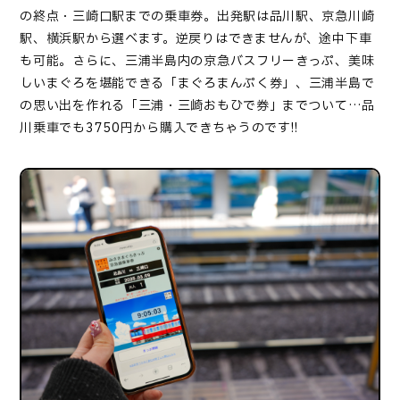
の終点・三崎口駅までの乗車券。出発駅は品川駅、京急川崎
駅、横浜駅から選べます。逆戻りはできませんが、途中下車
も可能。さらに、三浦半島内の京急バスフリーきっぷ、美味
しいまぐろを堪能できる「まぐろまんぷく券」、三浦半島で
の思い出を作れる「三浦・三崎おもひで券」までついて…品
川乗車でも
3750
円から購入できちゃうのです
!!