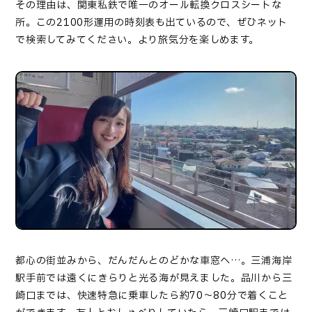
その理由は、関東私鉄で唯一のオール転換クロスシートな
所。この
2100
形運用の時刻表も出ているので、ぜひネット
で検索してみてください。より旅気分を楽しめます。
都心の街並みから、だんだんとのどかな車窓へ…。三浦海岸
駅手前では遠くにきらりと光る海が見えました。品川から三
崎口までは、快速特急に乗車したら約
70
～
80
分で着くこと