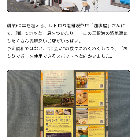
創業
60
年を超える、レトロな老舗喫茶店「珈琲屋」さんに
て、珈琲でホッと一息をついたり
…
。この三崎港の路地裏に
もたくさん興味深いお店がいっぱい。
予定調和ではない、
“
出会い
”
の数々にわくわくしつつ、「お
もひで券」を使用できるスポットへと向かいました。