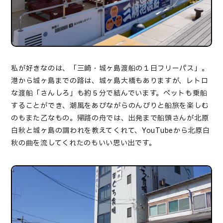
私が好きなのは、「三崎・城ヶ島渡船の１日フリーパス」。
港から城ヶ島までの路は、城ヶ島大橋もありますが、レトロ
な渡船「さんしろ」も約５分で結んでいます。ペットも乗船
することができ、潮風をあびながらのんびりと船旅を楽しむ
のもまた乙なもの。帰路の舟では、出発まで船頭さんが北原
白秋と城ヶ島の謂われを教えてくれて、
YouTube
から北原白
秋の曲を流してくれたのもいい思い出です。