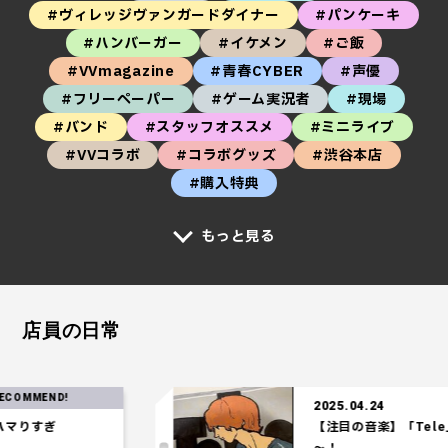
#ヴィレッジヴァンガードダイナー
#パンケーキ
#ハンバーガー
#イケメン
#ご飯
#VVmagazine
#青春CYBER
#声優
#フリーペーパー
#ゲーム実況者
#現場
#バンド
#スタッフオススメ
#ミニライブ
#VVコラボ
#コラボグッズ
#渋谷本店
#購入特典
もっと見る
店員の日常
RECOMMEND!
2025.04.24
【注目の音楽】「Tele」の時代がやってきた