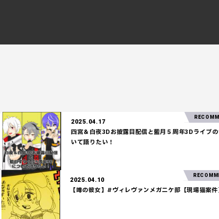
RECOMMEND!
2025.04.17
四宮＆白夜3Dお披露目配信と藍月５周年3Dライブのつ
いて語りたい！
2025.04.10
【噂の彼女】#ヴィレヴァンメガニケ部