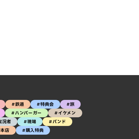
#鉄道
#特典会
#旅
#ハンバーガー
#イケメン
実況者
#現場
#バンド
谷本店
#購入特典