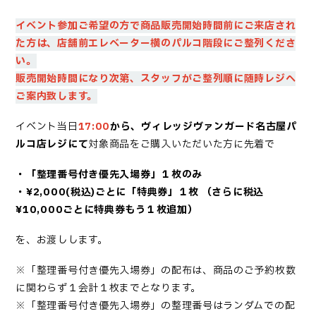
イベント参加ご希望の方で商品販売開始時間前にご来店され
た方は、店舗前エレベーター横のパルコ階段に
ご整列くださ
い。
販売開始時間になり次第、スタッフがご整列順に随時レジへ
ご案内致します。
イベント当日
17:00
から、
ヴィレッジヴァンガード名古屋パ
ルコ店レジにて
対象商品を
ご購入いただいた方に
先着で
・「
整理番号付き優先入場券
」１枚のみ
・¥2,000(税込)ごとに「特典券」１枚 （さらに税込
¥10,000ごとに特典券もう１枚追加）
を、お渡しします。
※「整理番号付き優先入場券」の配布は、商品のご予約枚数
に関わらず１会計１枚までとなります。
※「整理番号付き優先入場券」の整理番号はランダムでの配