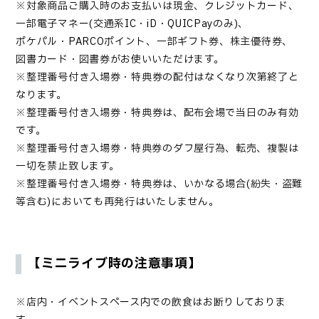
※対象商品ご購入時のお支払いは現金、クレジットカード、
一部電子マネー(交通系IC・iD・QUICPayのみ)、
ポケパル・PARCOポイント、一部ギフト券、株主優待券、
図書カード・図書券がお使いいただけます。
※
整理番号付き入場券
・特典券
の配付はなくなり次第終了と
なります。
※
整理番号付き入場券
・
特典券は、配布会場で当日のみ有効
です。
※
整理番号付き入場券・
特典券のダフ屋行為、転売、複製は
一切を禁止致します。
※
整理番号付き入場券
・
特典券は、いかなる場合(紛失・盗難
等含む)においても再発行はいたしません。
【ミニライブ時の注意事項】
※店内・イベントスペース内での飲食はお断りしておりま