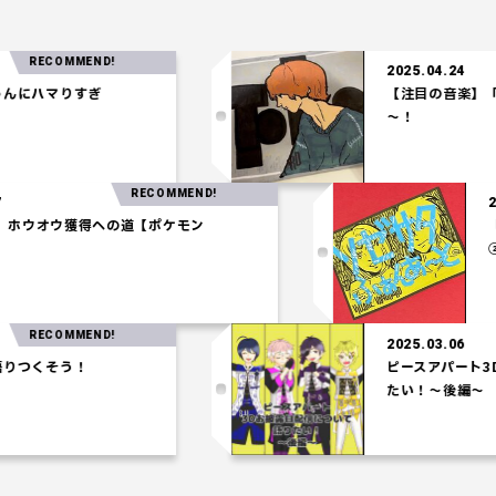
ECOMMEND!
2025.04.24
ハマりすぎ
【注目の音楽】「Tel
～！
RECOMMEND!
.03.27
統一パ】ホウオウ獲得への道【ポケモン
シアム】
ECOMMEND!
2025.03.06
くそう！
ピースアパート3Dお披
たい！～後編～