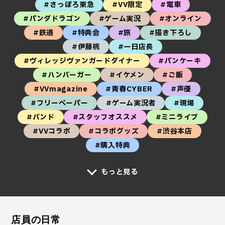
#さっぽろ東急
#VV限定
#電車
#パンダドラゴン
#ゲーム実況
#オンライン
#鉄道
#特典会
#旅
#描き下ろし
#伊藤桃
#一日店長
#ヴィレッジヴァンガードダイナー
#パンケーキ
#ハンバーガー
#イケメン
#ご飯
#VVmagazine
#青春CYBER
#声優
#フリーペーパー
#ゲーム実況者
#現場
#バンド
#スタッフオススメ
#ミニライブ
#VVコラボ
#コラボグッズ
#渋谷本店
#購入特典
もっと見る
店員の日常