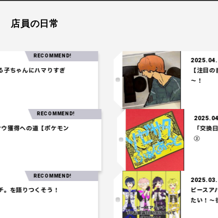
店員の日常
RECOMMEND!
2025.04.24
ちゃんにハマりすぎ
【注目の音楽】
～！
RECOMMEND!
20
ホウオウ獲得への道【ポケモン
「
②
RECOMMEND!
2025.03.06
を語りつくそう！
ピースアパー
たい！～後編