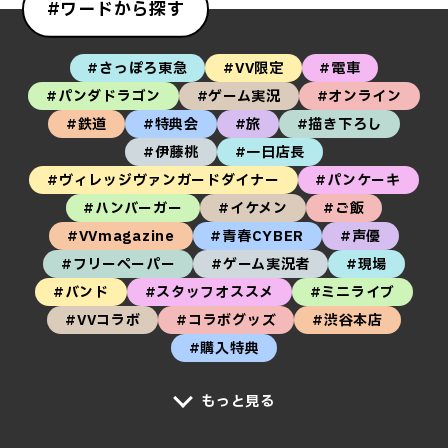
#ワードから探す
#さっぽろ東急
#VV限定
#電車
#パンダドラゴン
#ゲーム実況
#オンライン
#鉄道
#特典会
#旅
#描き下ろし
#伊藤桃
#一日店長
#ヴィレッジヴァンガードダイナー
#パンケーキ
#ハンバーガー
#イケメン
#ご飯
#VVmagazine
#青春CYBER
#声優
#フリーペーパー
#ゲーム実況者
#現場
#バンド
#スタッフオススメ
#ミニライブ
#VVコラボ
#コラボグッズ
#渋谷本店
#購入特典
もっと見る