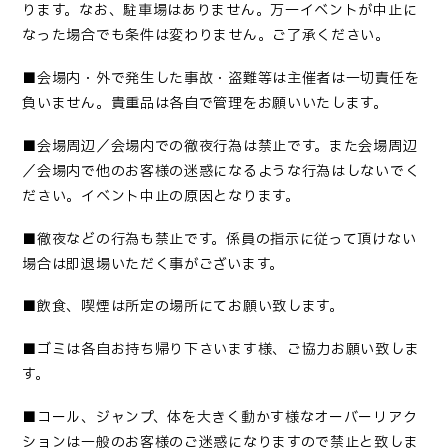
ります。なお、駐車場はありません。万一イベントが中止に
なった場合でも条件は変わりません。ご了承ください。
■
会場内・外で発生した事故・盗難等は主催者は一切責任を
負いません。貴重品は各自で管理をお願いいたします
。
■会場周辺／会場内での徹夜行為は禁止です。また会場周辺
／会場内で他のお客様の迷惑になるような行為はしないでく
ださい。イベント中止の原因となります。
■
徹夜などの行為も禁止です。係員の指示に従って頂けない
場合は即退場いただく事がございます
。
■
飲食、喫煙は所定の場所にてお願い致します
。
■
ゴミは各自お持ち帰り下さいます様、ご協力お願い致しま
す
。
■コール、ジャンプ、体を大きく動かす様なオーバーリアク
ションは一般のお客様のご迷惑になりますので禁止と致しま