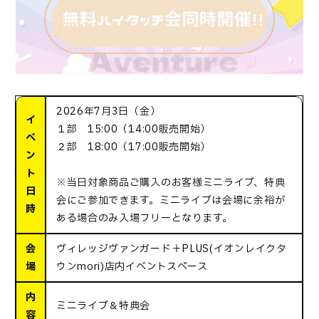
2026年7月3日（金）
イ
１部 15:00（14:00販売開始）
ベ
２部 18:00（17:00販売開始）
ン
ト
※当日対象商品ご購入のお客様ミニライブ、特典
日
会にご参加できます。ミニライブは会場に余裕が
時
ある場合のみ入場フリーとなります。
会
ヴィレッジヴァンガード＋PLUS(イオンレイクタ
場
ウンmori)店内イベントスペース
内
ミニライブ＆特典会
容