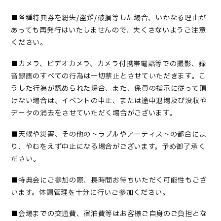
■
各種特典券を紛失
/盗難/破損等した場合、いかなる理由が
あっても再発行はいたしませんので、失くさないようご注意
ください。
■カメラ、ビデオカメラ、カメラ付携帯電話等での撮影、録
音録画のすべての行為は一切禁止とさせていただきます。こ
うした行為が認められた場合、また、係員の指示に従って頂
けない場合は、イベントの中止、または途中退場及び没収や
データの消去をさせていただく場合がございます。
■
天候や災害、その他のトラブルやアーティストの都合によ
り、やむをえず中止になる場合がございます。予め御了承く
ださい
。
■
特典会にご参加の際、長時間お待ちいただく可能性もござ
います。体調管理を十分に行いご参加ください
。
■会場までの交通費、宿泊費等はお客様ご自身のご負担とな