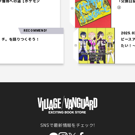
ウオウ獲得への道【ポケモン
「交換
②
RECOMMEND!
2025.03.0
。を語りつくそう！
ピースアパ
たい！～後
SNSで最新情報をチェック!