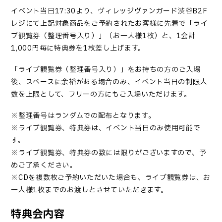
イベント当日
17:30
より、ヴィレッジヴァンガード渋谷
B2F
レジにて上記対象商品をご予約されたお客様に先着で「ライ
ブ観覧券（整理番号入り）」（お一人様
1
枚）と、
1
会計
1,000
円毎に特典券を
1
枚差し上げます。
「
ライブ観覧券（整理番号入り）
」
をお持ちの方のご入場
後、スペースに余裕がある場合のみ、イベント当日の制限人
数を上限として、フリーの方にもご入場いただけます。
※整理番号はランダムでの配布となります。
※ライブ観覧券、特典券は、イベント当日のみ使用可能で
す。
※ライブ観覧券、特典券の数には限りがございますので、予
めご了承ください。
※CDを複数枚ご予約いただいた場合も、ライブ観覧券は、お
一人様1枚までのお渡しとさせていただきます。
特典会内容