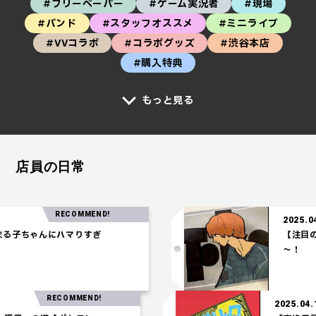
#フリーペーパー
#ゲーム実況者
#現場
#バンド
#スタッフオススメ
#ミニライブ
#VVコラボ
#コラボグッズ
#渋谷本店
#購入特典
もっと見る
店員の日常
RECOMMEND!
2025.04.2
子ちゃんにハマりすぎ
【注目の音
～！
RECOMMEND!
2025.