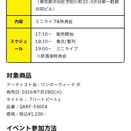
（東京都渋谷区宇田川町23-3渋谷第一勧銀
共同ビル）
内容
ミニライブ&特典会
17:30～ 販売開始
スケジュ
18:30～ 集合/整列
ール
19:00～ ミニライブ
※終演後特典会
対象商品
アーティスト名：ワンダーウィード 天
発売日
: 2026
年
7
月
28
日
(
火
)
タイトル：『
ハートビート』
品番：
QARF-54004
価格：税込
¥1,200-
イベント参加方法