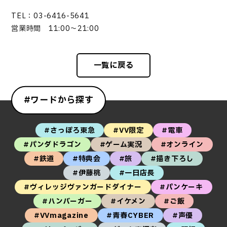
TEL：03-6416-5641
営業時間 11:00～21:00
一覧に戻る
#ワードから探す
#さっぽろ東急
#VV限定
#電車
#パンダドラゴン
#ゲーム実況
#オンライン
#鉄道
#特典会
#旅
#描き下ろし
#伊藤桃
#一日店長
#ヴィレッジヴァンガードダイナー
#パンケーキ
#ハンバーガー
#イケメン
#ご飯
#VVmagazine
#青春CYBER
#声優