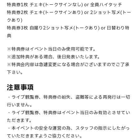
特典券
1
枚 チェキ
(
トークサインなし
) or
全員ハイタッチ
特典券
2
枚 チェキ
(
トークサインあり
) or 2
ショット写メ
(
トー
クあり
)
特典券
3
枚 自撮り
2
ショット写メ
(
トークあり
) or
日替わり特
典
※特典券はイベント当日のみ使用可能です。
※追加特典がある場合、後日発表いたします。
※特典会内容は急遽変更になる場合がございますのでご了承
下さい。
注意事項
・ライブ観覧券、特典券の紛失、盗難等による再発行は一切
行いません。
・ライブ観覧券、特典券はイベント当日のみ有効とさせてい
ただきます。
・本イベントの安全な運営の為、スタッフの指示にしたがっ
ていただきますようご協力ください。