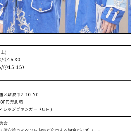
(土)
0/②15:30
5/②15:15）
区難波中2-10-70
8F円形劇場
ヴィレッジヴァンガード店内)
典会
天候次第でイベント内容が変更する場合がございます。