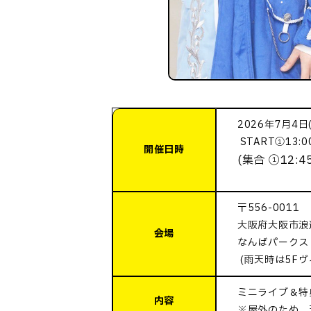
2026年7月4日
START①13:0
開催日時
(集合 ①12:4
〒556-0011
大阪府大阪市浪速
会場
なんばパークス 
(雨天時は5F
ミニライブ＆特
内容
※屋外のため、