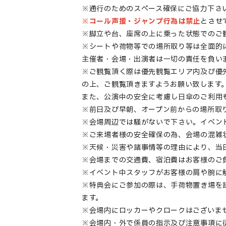
※通行のためのスペース確保にご協力下さ
※コール声援・ジャンプ行為は禁止
とさせ
※脚立や台、座席の上に乗った状態でのご
※シートや荷物等での場所取り等は全面的
主催者・会場・出演者は一切の責任を負い
※ご観覧頂く際は優先観覧エリア内及び優
の上、ご観覧頂きますようお願い致します
また、公演中の安全に考慮し日傘のご利用
※前日及び早朝、オープン前からの場所取
※会場周辺では騒がないで下さい。イベン
※ご来場者様の安全確保の為、会場の混雑
※天候・災害や諸事情等の理由により、当
※会場までの交通費、宿泊費はお客様のご
※イベント中スタッフがお客様の肩や腕に
※特典会にご参加の際は、手荷物置き場を
ます。
※会場内にロッカーやクロークはございま
※会場内・外で係員の指示及び注意事項に