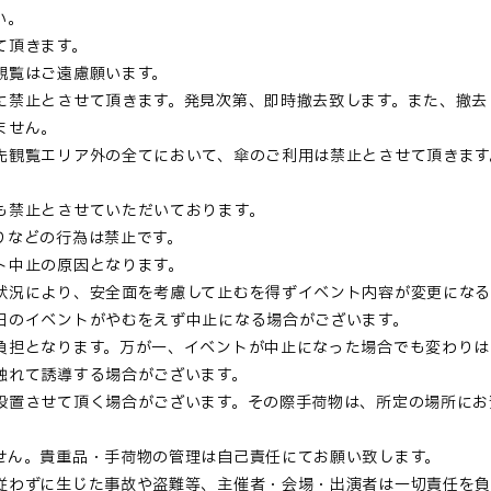
い。
て頂きます。
観覧はご遠慮願います。
に禁止とさせて頂きます。発見次第、即時撤去致します。また、撤去
ません。
先観覧エリア外の全てにおいて、傘のご利用は禁止とさせて頂きます
。
も禁止とさせていただいております。
りなどの行為は禁止です。
ト中止の原因となります。
状況により、安全面を考慮して止むを得ずイベント内容が変更になる
日のイベントがやむをえず中止になる場合がございます。
負担となります。万が一、イベントが中止になった場合でも変わりは
触れて誘導する場合がございます。
設置させて頂く場合がございます。その際手荷物は、所定の場所にお
せん。貴重品・手荷物の管理は自己責任にてお願い致します。
従わずに生じた事故や盗難等、主催者・会場・出演者は一切責任を