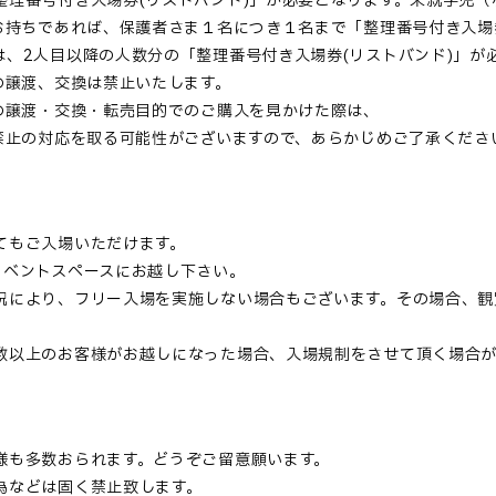
整理番号付き入場券(リストバンド)」が必要となります。未就学児
お持ちであれば、保護者さま１名につき１名まで「整理番号付き入場
、2人目以降の人数分の「整理番号付き入場券(リストバンド)」が
の譲渡、交換は禁止いたします。
の譲渡・交換・転売目的でのご購入を見かけた際は、
り禁止の対応を取る可能性がございますので、あらかじめご了承くだ
てもご入場いただけます。
イベントスペースにお越し下さい。
況により、フリー入場を実施しない場合もございます。その場合、観
数以上のお客様がお越しになった場合、入場規制をさせて頂く場合が
様も多数おられます。どうぞご留意願います。
為などは固く禁止致します。