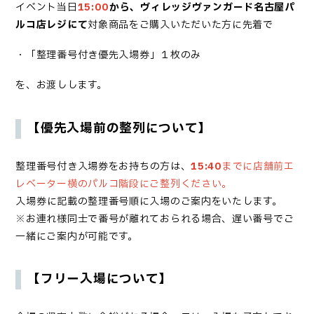
イベント当日
15:00
から、
ヴィレッジヴァンガード名古屋パ
ルコ店レジにて
対象商品を
ご購入いただいた方に
先着で
・「
整理番号付き優先入場券
」１枚のみ
を、お渡しします。
【優先入場前の整列について】
整理番号付き入場券
をお持ちの方は、
15:40
までに店舗前エ
レベーター横のパルコ階段にご整列ください。
入場券
に記載の整理番号順に入場のご案内をいたします。
※お連れ様同士で番号が離れておられる場合、遅い番号でご
一緒にご案内が可能です。
【フリー入場について】