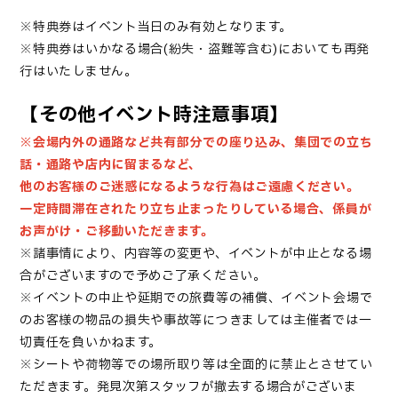
※特典券はイベント当日のみ有効となります。
※特典券はいかなる場合(紛失・盗難等含む)においても再発
行はいたしません。
【その他イベント時注意事項】
※会場内外の通路など共有部分での座り込み、集団での立ち
話・通路や店内に留まるなど、
他のお客様のご迷惑になるような行為はご遠慮ください。
一定時間滞在されたり立ち止まったりしている場合、係員が
お声がけ・ご移動いただきます。
※諸事情により、内容等の変更や、イベントが中止となる場
合がございますので予めご了承ください。
※イベントの中止や延期での旅費等の補償、イベント会場で
のお客様の物品の損失や事故等につきましては主催者では一
切責任を負いかねます。
※シートや荷物等での場所取り等は全面的に禁止とさせてい
ただきます。発見次第スタッフが撤去する場合がございま