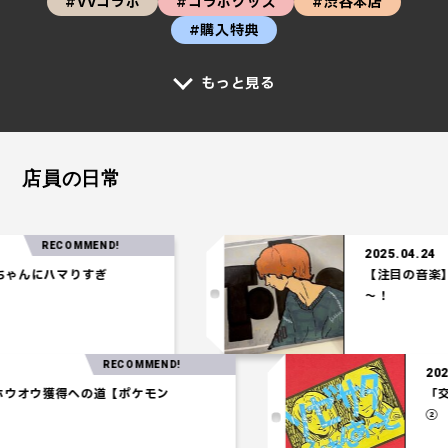
#VVコラボ
#コラボグッズ
#渋谷本店
#購入特典
もっと見る
店員の日常
RECOMMEND!
2025.04.24
にハマりすぎ
【注目の音楽】「Te
～！
RECOMMEND!
3.27
一パ】ホウオウ獲得への道【ポケモン
アム】