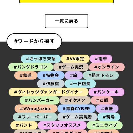
一覧に戻る
#ワードから探す
#さっぽろ東急
#VV限定
#電車
#パンダドラゴン
#ゲーム実況
#オンライン
#鉄道
#特典会
#旅
#描き下ろし
#伊藤桃
#一日店長
#ヴィレッジヴァンガードダイナー
#パンケーキ
#ハンバーガー
#イケメン
#ご飯
#VVmagazine
#青春CYBER
#声優
#フリーペーパー
#ゲーム実況者
#現場
#バンド
#スタッフオススメ
#ミニライブ