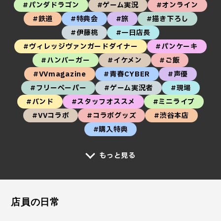
#パンダドラゴン
#ゲーム実況
#オンライン
#鉄道
#特典会
#旅
#描き下ろし
#伊藤桃
#一日店長
#ヴィレッジヴァンガードダイナー
#パンケーキ
#ハンバーガー
#イケメン
#ご飯
#VVmagazine
#青春CYBER
#声優
#フリーペーパー
#ゲーム実況者
#現場
#バンド
#スタッフオススメ
#ミニライブ
#VVコラボ
#コラボグッズ
#渋谷本店
#購入特典
もっと見る
店員の日常