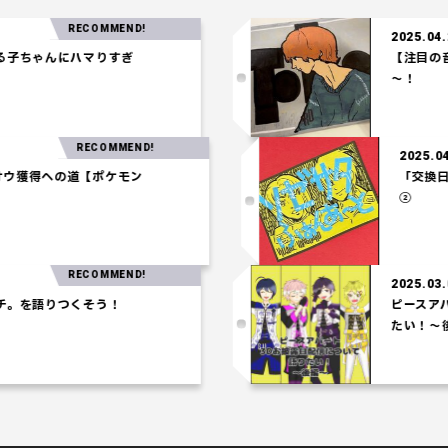
RECOMMEND!
2025.04.24
ちゃんにハマりすぎ
【注目の音楽
～！
RECOMMEND!
202
ウオウ獲得への道【ポケモン
「交
②
RECOMMEND!
2025.03.06
を語りつくそう！
ピースアパー
たい！～後編