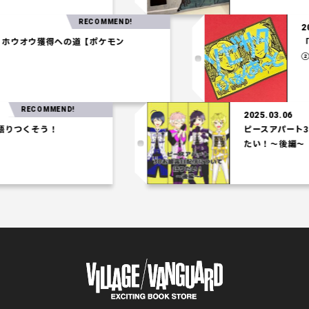
RECOMMEND!
03.27
一パ】ホウオウ獲得への道【ポケモン
アム】
RECOMMEND!
2025.03.06
くそう！
ピースアパート3Dお
たい！～後編～