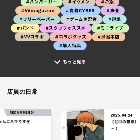
#ハンバーガー
#イケメン
#ご飯
#VVmagazine
#青春CYBER
#声優
#フリーペーパー
#ゲーム実況者
#現場
#バンド
#スタッフオススメ
#ミニライブ
#VVコラボ
#コラボグッズ
#渋谷本店
#購入特典
もっと見る
店員の日常
RECOMMEND!
2025.04.24
ハマりすぎ
【注目の音楽】「Te
～！