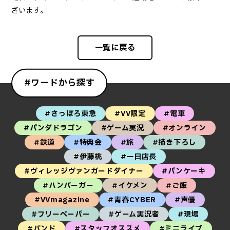
ざいます。
一覧に戻る
#ワードから探す
#さっぽろ東急
#VV限定
#電車
#パンダドラゴン
#ゲーム実況
#オンライン
#鉄道
#特典会
#旅
#描き下ろし
#伊藤桃
#一日店長
#ヴィレッジヴァンガードダイナー
#パンケーキ
#ハンバーガー
#イケメン
#ご飯
#VVmagazine
#青春CYBER
#声優
#フリーペーパー
#ゲーム実況者
#現場
#バンド
#スタッフオススメ
#ミニライブ