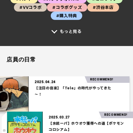
#VVコラボ
#コラボグッズ
#渋谷本店
#購入特典
もっと見る
店員の日常
RECOMMEND!
2025.04.24
【注目の音楽】「Tele」の時代がやってきた
～！
RECOMME
2025.03.27
【水統一パ】ホウオウ獲得への道【ポケモ
コロシアム】