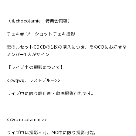
（＆
chocolamie
特典会内容
）
チェキ券
ツーショットチェキ撮影
恋のルセットCD→CDの1枚の購入につき、そのCDにお好きな
メンバー1人がサイン
【ライブ中の撮影について】
<<
wqwq、ラストブル
ー>>
ライブ中に限り静止画・動画撮影可能です
。
<<&
chocolamie
>>
ライブ中は撮影不可、MC中に限り撮影可能
。