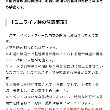
※開演前の店内待機は、お買い物中のお客様の妨げとなるた
め禁止です。
【ミニライブ時の注意事項】
※店内・イベントスペース内での飲食はお断りしておりま
す。
※整列時の割り込みは禁止です。
※お連れ様同士で整理番号が離れておられる場合は遅い番号
でご一緒にご入場が可能です。
※シートや荷物等での場所取り等は全面的に禁止とさせてい
ただきます。発見次第スタッフが撤去する場合がございま
す。
また撤去した物や放置されている物に関して、主催者・会
場・出演者は一切の責任を負いません。
※イベント中はいかなる機材においても、特別な許可がある
場合を除き録音・録画・撮影は禁止となっております。
※ジャンプ、ステップなど階下フロアに振動が伝わる行為は