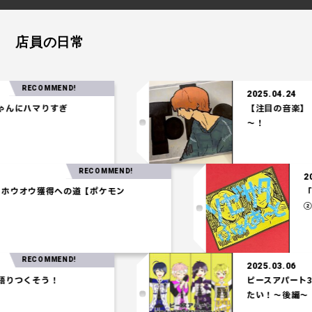
店員の日常
RECOMMEND!
2025.04.24
ハマりすぎ
【注目の音楽】「Te
～！
RECOMMEND!
03.27
一パ】ホウオウ獲得への道【ポケモン
アム】
RECOMMEND!
2025.03.06
くそう！
ピースアパート3Dお
たい！～後編～