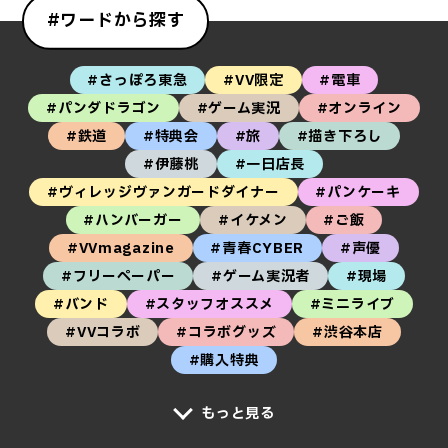
#ワードから探す
#さっぽろ東急
#VV限定
#電車
#パンダドラゴン
#ゲーム実況
#オンライン
#鉄道
#特典会
#旅
#描き下ろし
#伊藤桃
#一日店長
#ヴィレッジヴァンガードダイナー
#パンケーキ
#ハンバーガー
#イケメン
#ご飯
#VVmagazine
#青春CYBER
#声優
#フリーペーパー
#ゲーム実況者
#現場
#バンド
#スタッフオススメ
#ミニライブ
#VVコラボ
#コラボグッズ
#渋谷本店
#購入特典
もっと見る