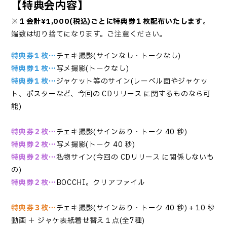
【
特典会内容】
※
１会計¥1,000(税込)ごとに特典券１枚配布いたします
。
端数は切り捨てになります。ご注意ください。
特典券１枚…
チェキ撮影(サインなし・トークなし)
特典券１枚…
写メ撮影(トークなし)
特典券１枚…
ジャケット等のサイン(レーベル面やジャケッ
ト、ポスターなど、今回の CDリリース に関するものなら可
能)
特典券２枚…
チェキ撮影(サインあり・トーク 40 秒)
特典券２枚…
写メ撮影(トーク 40 秒)
特典券２枚…
私物サイン(今回の CDリリース に関係しないも
の)
特典券２枚…
BOCCHI。クリアファイル
特典券３枚…
チェキ撮影(サインあり・トーク 40 秒) + 10 秒
動画 ＋ ジャケ表紙着せ替え１点(全7種)