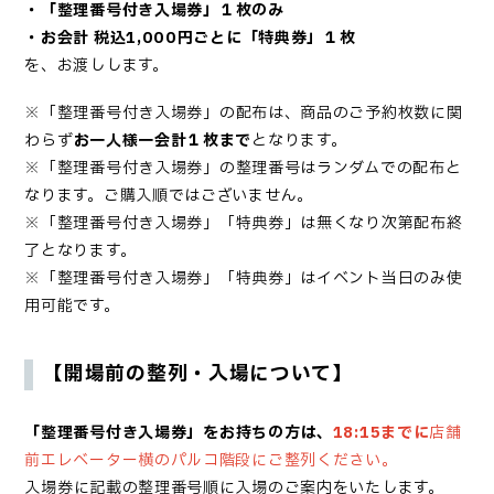
・「
整理番号付き入場券
」１枚のみ
・お会計 税込1,000円ごとに「特典券」１枚
を、お渡しします。
※「
整理番号付き入場券
」の配布は、商品のご予約枚数に関
わらず
お一人様一会計１枚まで
となります。
※「
整理番号付き入場券
」の整理番号はランダムでの配布と
なります。ご購入順ではございません。
※「
整理番号付き入場券
」「特典券」は無くなり次第配布終
了となります。
※「
整理番号付き入場券
」「特典券」はイベント当日のみ使
用可能です。
【開場前の整列・入場について】
「
整理番号付き入場券
」
をお持ちの方は、
18:15までに
店舗
前エレベーター横のパルコ階段にご整列ください。
入場券
に記載の整理番号順に入場のご案内をいたします。