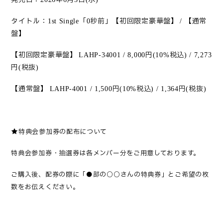
タイトル：
「
秒前」【初回限定豪華盤】
【通常
1st Single
0
/
盤】
【初回限定豪華盤】
円
税込
LAHP-34001 / 8,000
(10%
) / 7,273
円
税抜
(
)
【通常盤】
円
税込
円
税抜
LAHP-4001 / 1,500
(10%
) / 1,364
(
)
★
特典会参加
券
の配布について
特典会参加券・抽選券は各メンバー分をご用意しております。
ご購入後、配券の際に「●部の○○さんの特典券」とご希望の枚
数をお伝えください。