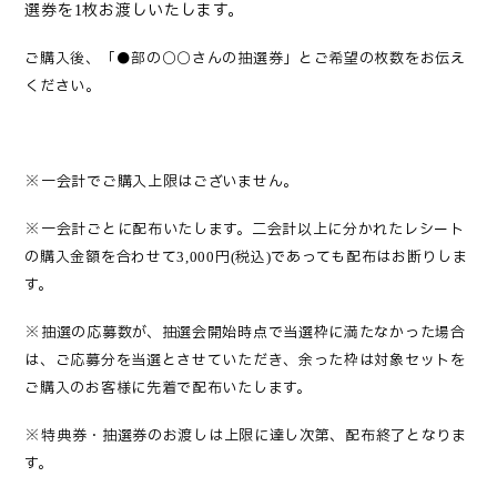
選券を
枚お渡しいたします。
1
ご購入後、「●部の○○さんの抽選券」とご希望の枚数をお伝え
ください。
※
一会計でご購入上限はございません。
※
一会計ごとに配布いたします。二会計以上に分かれたレシート
の購入金額を合わせて
円
税込
であっても配布はお断りしま
3,000
(
)
す。
※
抽選の応募数が、抽選会開始時点で当選枠に満たなかった場合
は、ご応募分を当選とさせていただき、余った枠は対象セットを
ご購入のお客様に先着で配布いたします。
※
特典
券
・抽選券
のお渡しは上限に達し次第、配布終了となりま
す。