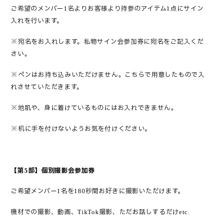
ご希望のメンバー
名よりお客様より持参のアイテム
点にサイン
1
1
入れを行います。
※
宛名をお入れします。私物サイン会参加券に宛名をご記入くだ
さい。
※
ペンはお持ち込みいただけません。こちらで用意したもので入
れさせていただきます。
※
地肌や、身に着けているものにはお入れできません。
※
机に手を付けないようお気を付けください。
【第
部】
個別
撮影会参加券
5
ご希望メンバー
名を
秒間お好きに撮影いただけます。
1
180
機材での撮影、動画、
撮影、ただお話しするだけ
TikTok
etc.