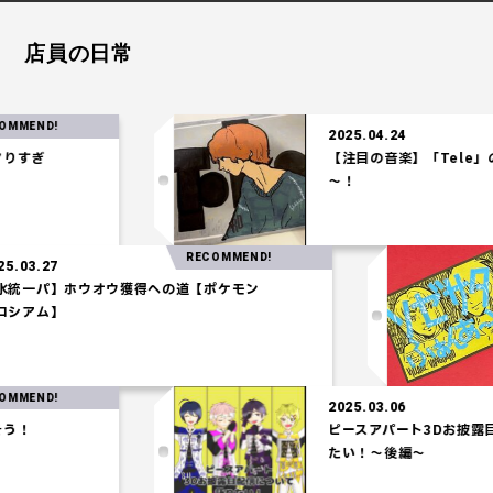
店員の日常
!
R
2025.04.24
【注目の音楽】「Tele」の時代
～！
RECOMMEND!
2025.03.27
【水統一パ】ホウオウ獲得への道【ポケモン
コロシアム】
!
R
2025.03.06
ピースアパート3Dお披露目配信に
たい！～後編～