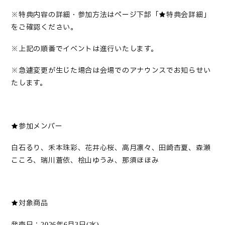
※特典内容の詳細・参加方法はページ下部「★特典会詳細」
をご確認ください。
※上記の順番でイベントは進行いたします。
※急遽変更が生じた場合は会場でのアナウンスでお知らせい
たします。
★参加メンバー
白石るり、禾本珠彩、花井心桜、高月凛々、田崎杏夏、森瀬
こころ、瑞川蒼依、桧山ゆうみ、那須ほほみ
★対象商品
発売日：
年
月
日
水
2026
6
3
(
)