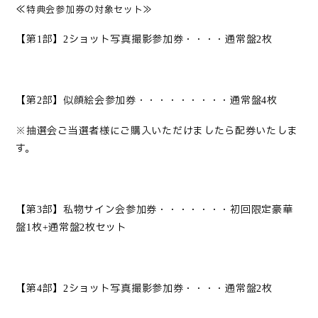
≪
特典会参加券の対象セット≫
【第
部】
ショット写真撮影参加券・・・・通常盤
枚
1
2
2
【第
部】似顔絵会参加券・・・・・・・・・通常盤
枚
2
4
※抽選会ご当選者様にご購入いただけましたら配券いたしま
す。
【第
部】私物サイン会参加券・・・・・・・初回限定豪華
3
盤
枚
通常盤
枚セット
1
+
2
【第
部】
ショット写真撮影参加券・・・・通常盤
枚
4
2
2