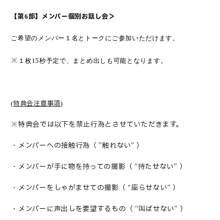
【第
部】メンバー個別お話し会＞
6
ご希望のメンバー１名とトークにご参加いただけます。
※
１枚
15
秒予定で、まとめ出しも可能となります。
特典会注意事項
(
)
※特典会では以下を禁止行為とさせていただきます。
・メンバーへの接触行為（
”触れない” ）
・メンバーが手に物を持っての撮影（
”持たせない” ）
・メンバーをしゃがませての撮影（
座らせない” ）
"
・メンバーに声出しを要望するもの（
“叫ばせない” ）