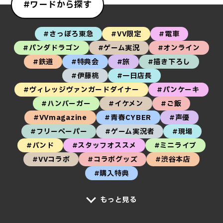
#ワードから探す
#さっぽろ東急
#VV限定
#電車
#パンダドラゴン
#ゲーム実況
#オンライン
#鉄道
#特典会
#旅
#描き下ろし
#伊藤桃
#一日店長
#ヴィレッジヴァンガードダイナー
#パンケーキ
#ハンバーガー
#イケメン
#ご飯
#VVmagazine
#青春CYBER
#声優
#フリーペーパー
#ゲーム実況者
#現場
#バンド
#スタッフオススメ
#ミニライブ
#VVコラボ
#コラボグッズ
#渋谷本店
#購入特典
もっと見る