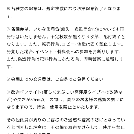
※各種券の配布は、規定枚数になり次第配布終了となりま
す。
※各種券は、いかなる場合
(
紛失・盗難等含む
)
においても再
発行はいたしません。予定枚数が無くなり次第、配付終了と
なります。また、転売行為､コピー､偽造は固く禁止します。
発覚した場合､イベント・特典会への参加をお断りします。
また､偽造行為は犯罪行為にあたる為、即時警察に通報しま
す。
※会場までの交通費は、ご自身でご負担ください。
※改造ペンライト
著しくまぶしい高輝度タイプへの改造な
(
ど
や長さが
以上の物は、周りのお客様の鑑賞の妨げに
)
30cm
なりますので、持込・使用を禁止といたします。
その他係員が周りのお客様のご迷惑や鑑賞の妨げとなってい
ると判断した場合は、その場でお声がけをして、使用を禁止