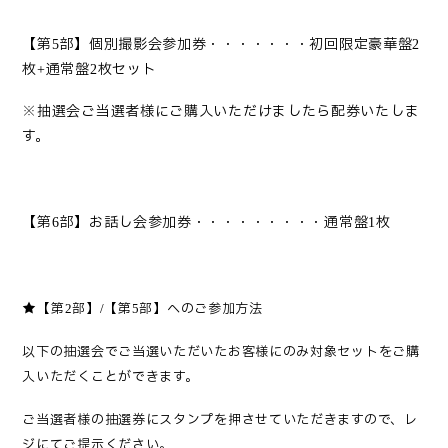
【第
部】個別撮影会参加券・・・・・・・初回限定豪華盤
5
2
枚
通常盤
枚セット
+
2
※抽選会ご当選者様にご購入いただけましたら配券いたしま
す。
【第
部】お話し会参加券・・・・・・・・・通常盤
枚
6
1
★
【第
部】
【第
部】へのご参加方法
2
/
5
以下の抽選会でご当選いただいたお客様にのみ対象セットをご購
入いただくことができます。
ご当選者様の抽選券にスタンプを押させていただきますので、レ
ジにてご提示ください。