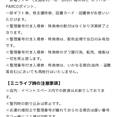
一部電子マネー(交通系IC・iD・QUICPayのみ)、ポケパル・
PARCOポイント、
一部ギフト券、株主優待券、図書カード・図書券がお使いい
ただけます。
※
整理番号付き入場券
・特典券
の配付はなくなり次第終了と
なります。
※
整理番号付き入場券
・
特典券は、配布会場で当日のみ有効
です。
※
整理番号付き入場券・
特典券のダフ屋行為、転売、複製は
一切を禁止致します。
※
整理番号付き入場券
・
特典券は、いかなる場合(紛失・盗難
等含む)においても再発行はいたしません。
【ミニライブ時の注意事項】
※店内・イベントスペース内での飲食はお断りしておりま
す。
※整列時の割り込みは禁止です。
※お連れ様同士で整理番号が離れておられる場合は遅い番号
でご一緒にご入場が可能です。