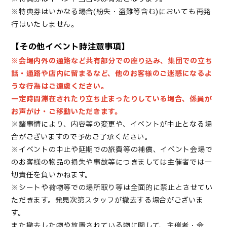
※特典券はいかなる場合(紛失・盗難等含む)においても再発
行はいたしません。
【その他イベント時注意事項】
※会場内外の通路など共有部分での座り込み、集団での立ち
話・通路や店内に留まるなど、他のお客様のご迷惑になるよ
うな行為はご遠慮ください。
一定時間滞在されたり立ち止まったりしている場合、係員が
お声がけ・ご移動いただきます。
※諸事情により、内容等の変更や、イベントが中止となる場
合がございますので予めご了承ください。
※イベントの中止や延期での旅費等の補償、イベント会場で
のお客様の物品の損失や事故等につきましては主催者では一
切責任を負いかねます。
※シートや荷物等での場所取り等は全面的に禁止とさせてい
ただきます。発見次第スタッフが撤去する場合がございま
す。
また撤去した物や放置されている物に関して、主催者・会