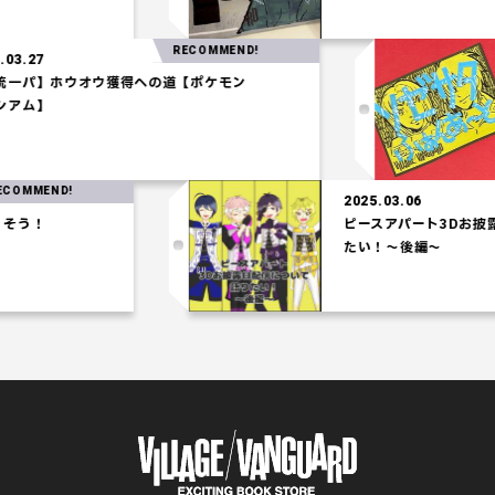
RECOMMEND!
2025.03.27
【水統一パ】ホウオウ獲得への道【ポケモン
コロシアム】
MEND!
2025.03.06
！
ピースアパート3Dお披露目
たい！～後編～