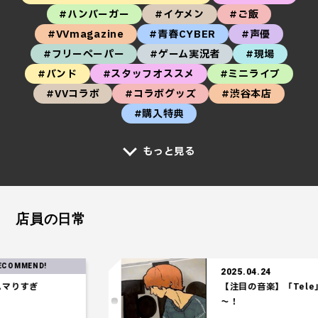
#ハンバーガー
#イケメン
#ご飯
#VVmagazine
#青春CYBER
#声優
#フリーペーパー
#ゲーム実況者
#現場
#バンド
#スタッフオススメ
#ミニライブ
#VVコラボ
#コラボグッズ
#渋谷本店
#購入特典
もっと見る
店員の日常
MEND!
2025.04.24
すぎ
【注目の音楽】「Tele」の
～！