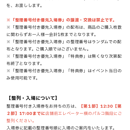
を、お渡しします。
※
「
整理番号付き優先入場券
」
の譲渡・交換は禁止です。
※「
整理番号付き優先入場券
」の配布は、商品のご購入枚数
に関わらずお一人様一会計1枚までとなります。
※「
整理番号付き優先入場券
」の整理番号はランダムでの配
布となります。ご購入順ではございません。
※「
整理番号付き優先入場券
」「特典券」は無くなり次第配
布終了となります。
※「
整理番号付き優先入場券
」「特典券」はイベント当日の
み使用可能です。
【整列・入場について】
整理番号付き入場券
をお持ちの方は、
【第１部】12:30【第
２部】
17:00
までに
店舗前エレベーター横のパルコ階段にご
整列ください。
入場券
に記載の整理番号順に入場のご案内をいたします。