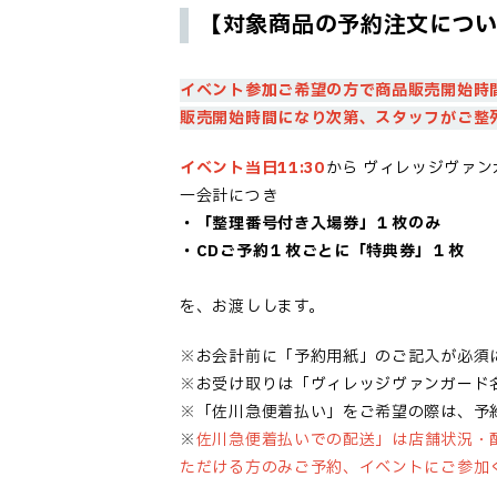
【対象商品の予約注文につ
イベント参加ご希望の方で商品販売開始時
販売開始時間になり次第、スタッフがご整
イベント当日11:30
から
ヴィレッジヴァン
一会計につき
・「
整理番号付き入場券
」１枚のみ
・CDご予約１枚ごとに「特典券」１枚
を、お渡しします。
※お会計前に「予約用紙」のご記入が必須
※お受け取りは「ヴィレッジヴァンガード
※「佐川急便着払い」をご希望の際は、予
※
佐川急便着払いでの配送」は店舗状況・
ただける方のみご予約、イベントにご参加