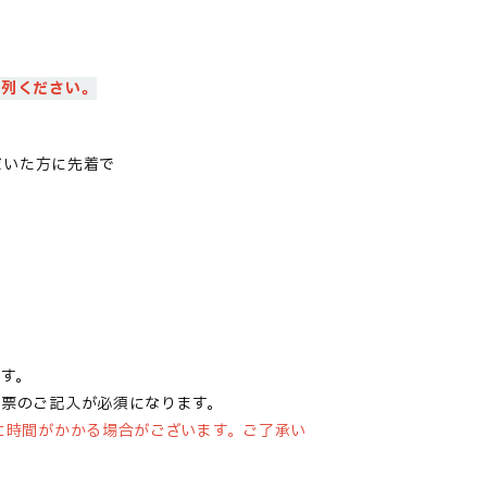
整列ください。
だいた方に
先着で
ます。
伝票のご記入が必須になります。
に時間がかかる場合がございます。ご了承い