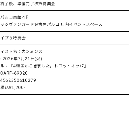
ブ終了後、準備完了次第特典会
パルコ東館４F
ッジヴァンガード名古屋パルコ 店内イベントスペース
ライブ＆特典会
ティスト名：カンミンス
 2026年7月21日(火)
トル：『#韓国からきました。トロットオッパ』
QARF-69320
4562350610279
税込¥1,200-