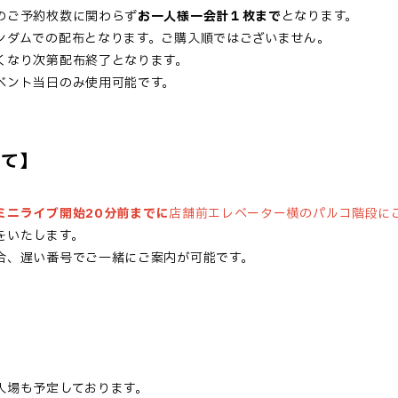
のご予約枚数に関わらず
お一人様一会計１枚まで
となります。
ンダムでの配布となります。ご購入順ではございません。
くなり次第配布終了となります。
ベント当日のみ使用可能です。
いて】
ミニライブ開始20分前までに
店舗前エレベーター横のパルコ階段に
をいたします。
合、遅い番号でご一緒にご案内が可能です。
入場も予定しております。