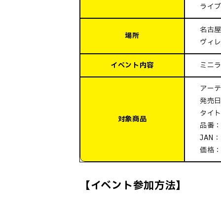
ライ
名古屋
場所
ヴィレ
イベント内容
ミニ
アー
発売日:
タイ
対象商品
品番：
JAN：
価格：
【イベント参加方法】