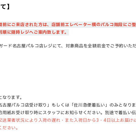
いて】
間前にご来店された方は、店舗前エレベーター横のパルコ階段に
ご
列順に随時レジへご案内致します。
ガード名古屋パルコ店レジにて、対象商品を全額前金でご予約いた
になります。
名古屋パルコ店受け取り」もしくは「佐川急便着払い」のみとなり
約用紙お受け取り時にスタッフにお知らせください。別途で着払い
配送業者状況により入荷の遅れ・また入荷日から3・4日以上お届け
ください。