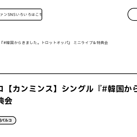
Sいろいろはこちら！
ル『#韓国からきました。トロットオッパ』 ミニライブ＆特典会
パルコ【カンミンス】シングル『#韓国
典会
屋パルコ