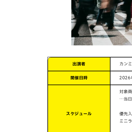
出演者
カン
開催日時
2026
対象商
…当日
スケジュール
優先入
ミニラ