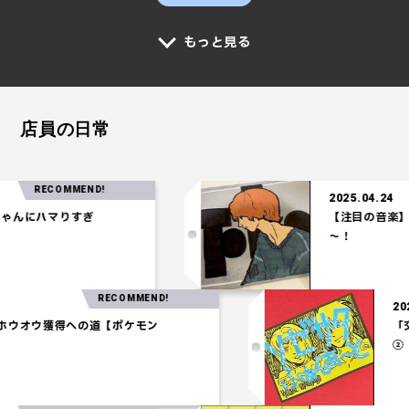
もっと見る
店員の日常
RECOMMEND!
2025.04.24
にハマりすぎ
【注目の音楽】「Te
～！
RECOMMEND!
.27
一パ】ホウオウ獲得への道【ポケモン
アム】