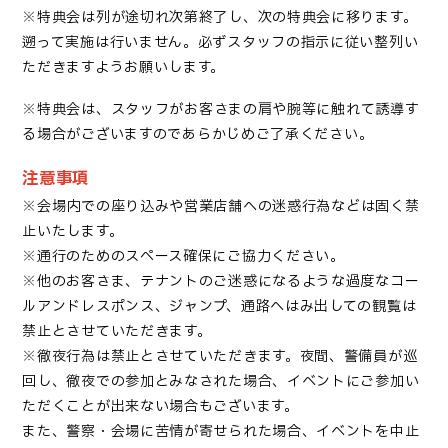
※特典会は列が途切れ次第終了し、次の特典会に移ります。
遡って実施は行いません。必ずスタッフの指示に従い整列い
ただきますようお願いします。
※
特典会は、スタッフがお客
さま
の肩や腕等に触れて誘導す
る場合がございます
のであらかじめ
ご了承
ください。
注意事項
※
会場
内での座り込みや営業店舗への迷惑行為などは固く禁
止いたします。
※通行のためのスペース確保にご協力ください。
※他のお客さま、テナントのご迷惑になるような過度なコー
ルアンドレスポンス、ジャンプ、通路へはみ出しての観覧は
禁止とさせていただきます。
※徹夜行為は禁止とさせていただきます。夜間、警備員が巡
回し、徹夜での参加とみなされた場合、イベントにご参加い
ただくことが出来ない場合もございます。
また、警察・会場に苦情が寄せられた場合、イベントを中止