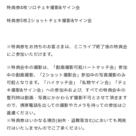
特典券4枚→ソロチェキ撮影&サイン会
特典券5枚→2ショットチェキ撮影&サイン会
※特典券をお持ちのお客さまは、
ミニライブ
終了後の
特典
会
にご参加いただけます。
※特典会中の撮影は
、「
動画撮影可能ハートタッチ会
」参加
中の動画撮影、「
2ショット撮影会」
参加中の写真撮影のみ
可能となります。「ハイタッチ会」「私物サイン会」
「チェ
キ撮影&サイン会」
への参加中および、すべての特典会中の
整列時は
動画・
写真
にかかわらず撮影不可
とさせて頂きます
ので、
携帯電話を出しての撮影やカメラを持っての参加はご
遠慮ください。
※特典券はいかなる場合(紛失・盗難等含む)においても再発
行はいたしませんのでご了承ください。