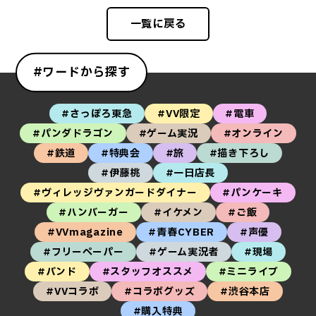
一覧に戻る
#ワードから探す
#さっぽろ東急
#VV限定
#電車
#パンダドラゴン
#ゲーム実況
#オンライン
#鉄道
#特典会
#旅
#描き下ろし
#伊藤桃
#一日店長
#ヴィレッジヴァンガードダイナー
#パンケーキ
#ハンバーガー
#イケメン
#ご飯
#VVmagazine
#青春CYBER
#声優
#フリーペーパー
#ゲーム実況者
#現場
#バンド
#スタッフオススメ
#ミニライブ
#VVコラボ
#コラボグッズ
#渋谷本店
#購入特典