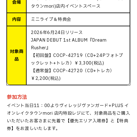
会場
タウンmori)店内イベントスペース
内容
ミニライブ＆特典会
2026年6月24日リリース
JAPAN DEBUT 1st ALBUM『Dream
Rusher』
対象商
【初回盤】COCP-42719（CD+24Pフォトブ
品
ックレット+トレカ）￥3,300(税込)
【通常盤】COCP-42720（CD+トレカ）
￥2,200(税込)
参加方法
イベント当日
11：00
より
ヴィレッジヴァンガード
+PLUS
イ
オンレイクタウン
mori
店内
特設
レジ
にて、対象商品をご購入
いただいたお客
さま
に先着で【優先エリア入場券】と【
特典
券】をお渡しいたします。