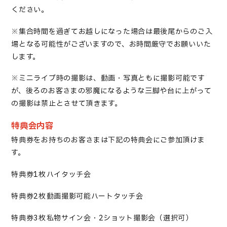
ください。
※集合時間を過ぎてお越しになった場合は最後尾からのご入
場となる可能性がございますので、お時間厳守でお願いいた
します。
※ミニライブ時の撮影は
、
動画・
写真
ともに撮影
可能です
が、後ろのお客さまの邪魔になるような三脚や台に上がって
の撮影は禁止とさせて頂きます。
特典会内容
特典券をお持ちのお客
さま
は下記の特典会にご参加頂けま
す。
特典券1枚→ハイタッチ会
特典券2枚→動画撮影可能ハートタッチ会
特典券3枚→
私物サイン会
・
2ショット撮影会
（選択可）