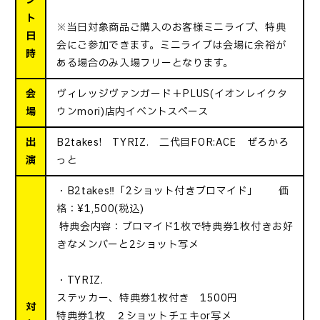
ン
ト
※当日対象商品ご購入のお客様ミニライブ、特典
日
会にご参加できます。ミニライブは会場に余裕が
時
ある場合のみ入場フリーとなります。
会
ヴィレッジヴァンガード＋PLUS(イオンレイクタ
場
ウンmori)店内イベントスペース
出
B2takes! TYRIZ. 二代目FOR:ACE ぜろかろ
演
っと
・B2takes‼「2ショット付きブロマイド」 価
格：¥1,500(税込)
特典会内容：ブロマイド1枚で特典券1枚付き→お好
きなメンバーと2ショット写メ
・TYRIZ.
ステッカー、特典券1枚付き 1500円
対
特典券1枚 ２ショットチェキor写メ