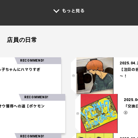
もっと見る
店員の日常
RECOMMEND!
2025.04.24
ちゃんにハマりすぎ
【注目の音楽】
～！
RECOMMEND!
202
ホウオウ獲得への道【ポケモン
「
②
RECOMMEND!