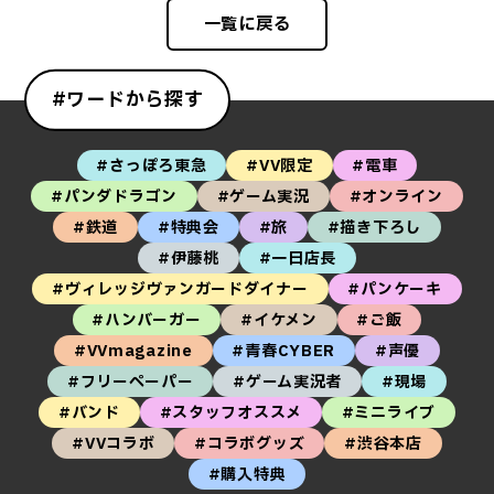
一覧に戻る
#ワードから探す
#さっぽろ東急
#VV限定
#電車
#パンダドラゴン
#ゲーム実況
#オンライン
#鉄道
#特典会
#旅
#描き下ろし
#伊藤桃
#一日店長
#ヴィレッジヴァンガードダイナー
#パンケーキ
#ハンバーガー
#イケメン
#ご飯
#VVmagazine
#青春CYBER
#声優
#フリーペーパー
#ゲーム実況者
#現場
#バンド
#スタッフオススメ
#ミニライブ
#VVコラボ
#コラボグッズ
#渋谷本店
#購入特典