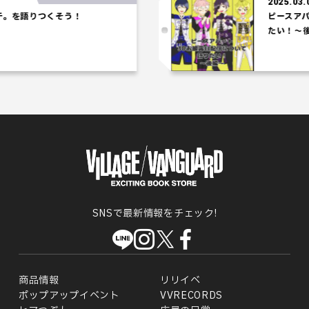
2025.03.06
を語りつくそう！
ピースアパー
たい！～後編
SNSで最新情報をチェック!
商品情報
リリイベ
ポップアップイベント
VVRECORDS