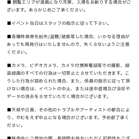
■
観覧エリアが満員になり次第、入場をお断りする場合がご
ざいます。あらかじめご了承ください。
■
イベント当日はスタッフの指示に従って下さい
。
■
各種特典券を紛失
/盗難/破損等した場合、いかなる理由が
あっても再発行はいたしませんので、失くさないようご注意
ください。
■カメラ、ビデオカメラ、カメラ付携帯電話等での撮影、録
音録画のすべての行為は一切禁止とさせていただきます。こ
うした行為が認められた場合、また、係員の指示に従って頂
けない場合は、イベントの中止、または途中退場及び没収や
データの消去をさせていただく場合がございます。
■
天候や災害、その他のトラブルやアーティストの都合によ
り、やむをえず中止になる場合がございます。予め御了承く
ださい
。
■
特典会にご参加の際、長時間お待ちいただく可能性もござ