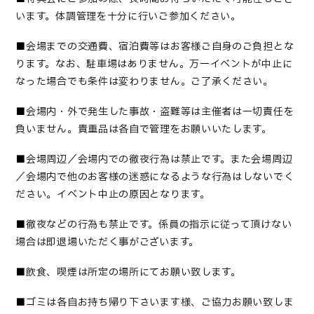
います。体調管理を十分に行いご参加ください
。
■会場までの交通費、宿泊費等はお客様ご自身のご負担とな
ります。なお、駐車場はありません。万一イベントが中止に
なった場合でも条件は変わりません。ご了承ください。
■
会場内・外で発生した事故・盗難等は主催者は一切責任を
負いません。貴重品は各自で管理をお願いいたします
。
■会場周辺／会場内での徹夜行為は禁止です。また会場周辺
／会場内で他のお客様の迷惑になるような行為はしないでく
ださい。イベント中止の原因となります。
■
徹夜などの行為も禁止です。係員の指示に従って頂けない
場合は即退場いただく事がございます
。
■
飲食、喫煙は所定の場所にてお願い致します
。
■
ゴミは各自お持ち帰り下さいます様、ご協力お願い致しま