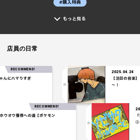
#購入特典
もっと見る
店員の日常
RECOMMEND!
2025.04.24
んにハマりすぎ
【注目の音楽】「T
～！
RECOMMEND!
27
パ】ホウオウ獲得への道【ポケモン
ム】