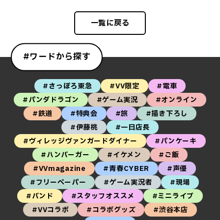
一覧に戻る
#ワードから探す
#さっぽろ東急
#VV限定
#電車
#パンダドラゴン
#ゲーム実況
#オンライン
#鉄道
#特典会
#旅
#描き下ろし
#伊藤桃
#一日店長
#ヴィレッジヴァンガードダイナー
#パンケーキ
#ハンバーガー
#イケメン
#ご飯
#VVmagazine
#青春CYBER
#声優
#フリーペーパー
#ゲーム実況者
#現場
#バンド
#スタッフオススメ
#ミニライブ
#VVコラボ
#コラボグッズ
#渋谷本店