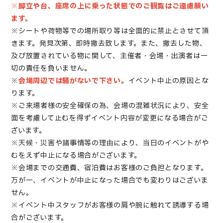
※
脚立や台、座席の上に乗った状態でのご観覧はご遠慮願い
ます。
※シートや荷物等での場所取り等は全面的に禁止とさせて頂
きます。発見次第、即時撤去致し
ます。また、撤去した物、
及び放置されている物に関して、主催者・会場・出演者は一
切の責任を負いません。
※
会場周辺では騒がないで下さい。
イベント中止の原因とな
ります。
※ご来場者様の安全確保の為、会場の混雑状況により、安全
面を考慮して止むを得ずイベント内容が変更になる場合がご
ざいます。
※天候・災害や諸事情等の理由により、当日のイベントがや
むをえず中止になる場合がございます。
※会場までの交通費、宿泊費はお客様のご負担となります。
万が一、イベントが中止になった場合でも変わりはございま
せん。
※イベント中スタッフがお客様の肩や腕に触れて誘導する場
合がございます。