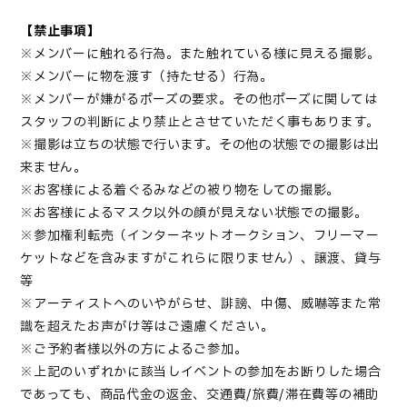
【禁止事項】
※メンバーに触れる行為。また触れている様に見える撮影。
※メンバーに物を渡す（持たせる）行為。
※メンバーが嫌がるポーズの要求。その他ポーズに関しては
スタッフの判断により禁止とさせていただく事もあります。
※撮影は立ちの状態で行います。その他の状態での撮影は出
来ません。
※お客様による着ぐるみなどの被り物をしての撮影。
※お客様によるマスク以外の顔が見えない状態での撮影。
※参加権利転売（インターネットオークション、フリーマー
ケットなどを含みますがこれらに限りません）、譲渡、貸与
等
※アーティストへのいやがらせ、誹謗、中傷、威嚇等また常
識を超えたお声がけ等はご遠慮ください。
※ご予約者様以外の方によるご参加。
※上記のいずれかに該当しイベントの参加をお断りした場合
であっても、商品代金の返金、交通費/旅費/滞在費等の補助