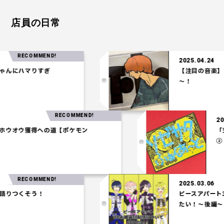
店員の日常
RECOMMEND!
2025.04.24
にハマりすぎ
【注目の音楽】「Te
～！
RECOMMEND!
03.27
一パ】ホウオウ獲得への道【ポケモン
アム】
RECOMMEND!
2025.03.06
つくそう！
ピースアパート3Dお
たい！～後編～