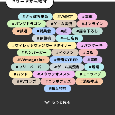
#ワードから探す
#さっぽろ東急
#VV限定
#電車
#パンダドラゴン
#ゲーム実況
#オンライン
#鉄道
#特典会
#旅
#描き下ろし
#伊藤桃
#一日店長
#ヴィレッジヴァンガードダイナー
#パンケーキ
#ハンバーガー
#イケメン
#ご飯
#VVmagazine
#青春CYBER
#声優
#フリーペーパー
#ゲーム実況者
#現場
#バンド
#スタッフオススメ
#ミニライブ
#VVコラボ
#コラボグッズ
#渋谷本店
#購入特典
もっと見る