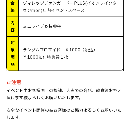
会
ヴィレッジヴァンガード＋PLUS(イオンレイクタ
場
ウンmori)店内イベントスペース
内
ミニライブ＆特典会
容
対
象
ランダムブロマイド ￥1000（税込）
商
￥1000に付特典券１枚
品
ご注意
イベント中お客様同士の接触、大声での会話、飲食等お控え
頂けます様よろしくお願いいたします。
安全なイベント開催の為お客様のご協力よろしくお願いいた
します。