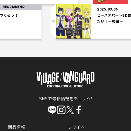
ECOMMEND!
2025.03.06
くそう！
ピースアパート3Dお披
たい！～後編～
SNSで最新情報をチェック!
商品情報
リリイベ