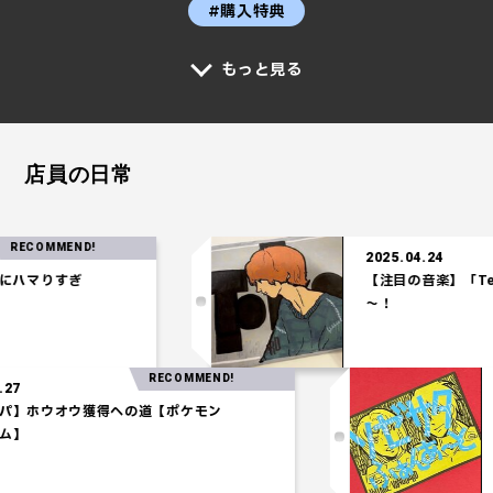
#購入特典
もっと見る
店員の日常
ECOMMEND!
2025.04.24
ハマりすぎ
【注目の音楽】「Tel
～！
RECOMMEND!
.03.27
統一パ】ホウオウ獲得への道【ポケモン
シアム】