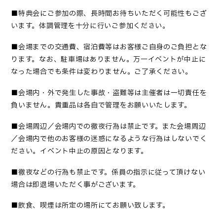
■
特典会にご参加の際、長時間お待ちいただく可能性もござ
います。体調管理を十分に行いご参加ください
。
■会場までの交通費、宿泊費等はお客様ご自身のご負担とな
ります。なお、駐車場はありません。万一イベントが中止に
なった場合でも条件は変わりません。ご了承ください。
■
会場内・外で発生した事故・盗難等は主催者は一切責任を
負いません。貴重品は各自で管理をお願いいたします
。
■会場周辺／会場内での徹夜行為は禁止です。また会場周辺
／会場内で他のお客様の迷惑になるような行為はしないでく
ださい。イベント中止の原因となります。
■
徹夜などの行為も禁止です。係員の指示に従って頂けない
場合は即退場いただく事がございます
。
■
飲食、喫煙は所定の場所にてお願い致します
。