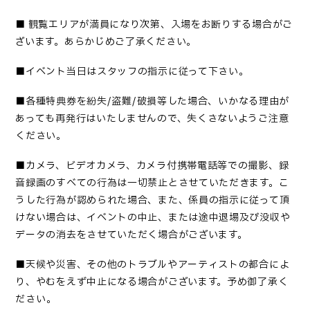
■
観覧エリアが満員になり次第、入場をお断りする場合がご
ざいます。あらかじめご了承ください。
■
イベント当日はスタッフの指示に従って下さい
。
■
各種特典券を紛失
/盗難/破損等した場合、いかなる理由が
あっても再発行はいたしませんので、失くさないようご注意
ください。
■カメラ、ビデオカメラ、カメラ付携帯電話等での撮影、録
音録画のすべての行為は一切禁止とさせていただきます。こ
うした行為が認められた場合、また、係員の指示に従って頂
けない場合は、イベントの中止、または途中退場及び没収や
データの消去をさせていただく場合がございます。
■
天候や災害、その他のトラブルやアーティストの都合によ
り、やむをえず中止になる場合がございます。予め御了承く
ださい
。