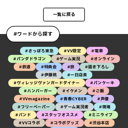
一覧に戻る
#ワードから探す
#さっぽろ東急
#VV限定
#電車
#パンダドラゴン
#ゲーム実況
#オンライン
#鉄道
#特典会
#旅
#描き下ろし
#伊藤桃
#一日店長
#ヴィレッジヴァンガードダイナー
#パンケーキ
#ハンバーガー
#イケメン
#ご飯
#VVmagazine
#青春CYBER
#声優
#フリーペーパー
#ゲーム実況者
#現場
#バンド
#スタッフオススメ
#ミニライブ
#VVコラボ
#コラボグッズ
#渋谷本店