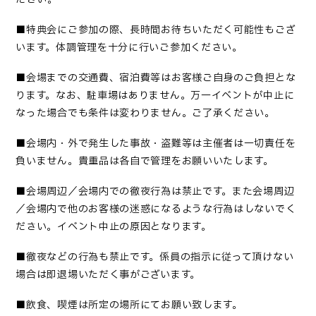
■
特典会にご参加の際、長時間お待ちいただく可能性もござ
います。体調管理を十分に行いご参加ください
。
■会場までの交通費、宿泊費等はお客様ご自身のご負担とな
ります。なお、駐車場はありません。万一イベントが中止に
なった場合でも条件は変わりません。ご了承ください。
■
会場内・外で発生した事故・盗難等は主催者は一切責任を
負いません。貴重品は各自で管理をお願いいたします
。
■会場周辺／会場内での徹夜行為は禁止です。また会場周辺
／会場内で他のお客様の迷惑になるような行為はしないでく
ださい。イベント中止の原因となります。
■
徹夜などの行為も禁止です。係員の指示に従って頂けない
場合は即退場いただく事がございます
。
■
飲食、喫煙は所定の場所にてお願い致します
。