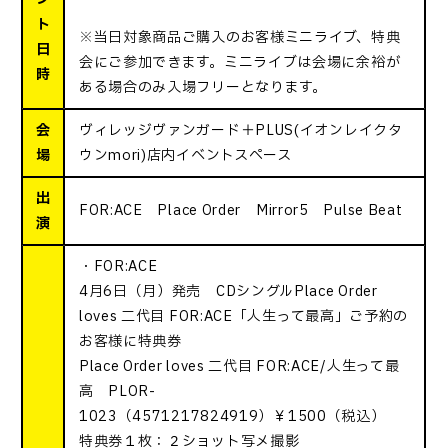
ト
※当日対象商品ご購入のお客様ミニライブ、特典
日
会にご参加できます。ミニライブは会場に余裕が
時
ある場合のみ入場フリーとなります。
会
ヴィレッジヴァンガード＋PLUS(イオンレイクタ
場
ウンmori)店内イベントスペース
出
FOR:ACE Place Order Mirror5 Pulse Beat
演
・FOR:ACE
4月6日（月）発売 CDシングルPlace Order
loves 二代目 FOR:ACE「人生って最高」ご予約の
お客様に特典券
Place Order loves 二代目 FOR:ACE/人生って最
高 PLOR-
1023（4571217824919）￥1500（税込）
特典券１枚：２ショット写メ撮影