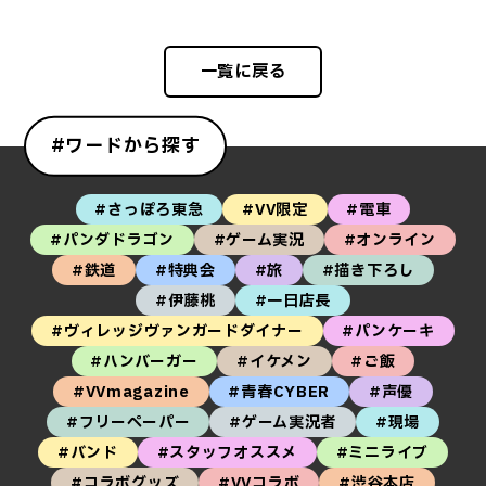
一覧に戻る
#ワードから探す
#さっぽろ東急
#VV限定
#電車
#パンダドラゴン
#ゲーム実況
#オンライン
#鉄道
#特典会
#旅
#描き下ろし
#伊藤桃
#一日店長
#ヴィレッジヴァンガードダイナー
#パンケーキ
#ハンバーガー
#イケメン
#ご飯
#VVmagazine
#青春CYBER
#声優
#フリーペーパー
#ゲーム実況者
#現場
#バンド
#スタッフオススメ
#ミニライブ
#コラボグッズ
#VVコラボ
#渋谷本店