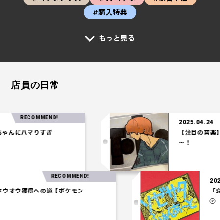
#購入特典
もっと見る
店員の日常
RECOMMEND!
2025.04.24
んにハマりすぎ
【注目の音楽】「T
～！
RECOMMEND!
27
パ】ホウオウ獲得への道【ポケモン
ム】