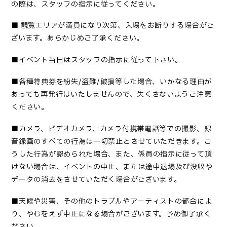
の際は、スタッフの指示に従ってください。
■
観覧エリアが満員になり次第、入場をお断りする場合がご
ざいます。あらかじめご了承ください。
■
イベント当日はスタッフの指示に従って下さい
。
■
各種特典券を紛失
/盗難/破損等した場合、いかなる理由が
あっても再発行はいたしませんので、失くさないようご注意
ください。
■カメラ、ビデオカメラ、カメラ付携帯電話等での撮影、録
音録画のすべての行為は一切禁止とさせていただきます。こ
うした行為が認められた場合、また、係員の指示に従って頂
けない場合は、イベントの中止、または途中退場及び没収や
データの消去をさせていただく場合がございます。
■
天候や災害、その他のトラブルやアーティストの都合によ
り、やむをえず中止になる場合がございます。予め御了承く
ださい
。