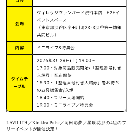
日時
ヴィレッジヴァンガード渋谷本店 B2Fイ
ベントスペース
会場
（東京都渋谷区宇田川町23-3渋谷第一勧銀
共同ビル）
内容
ミニライブ&特典会
2026年3月28日(土) 19:00〜
17:00…対象商品販売開始/「整理番号付き
入場券」配布開始
タイムテ
18:30…「整理番号付き入場券」をお持ち
ーブル
のお客様集合/入場
18:40…フリー入場開始
19:00…ミニライブ／特典会
LAVILITH／Kirakira Pulse／岡田彩夢／星咲花那の4組のフ
リーイベントが開催決定！