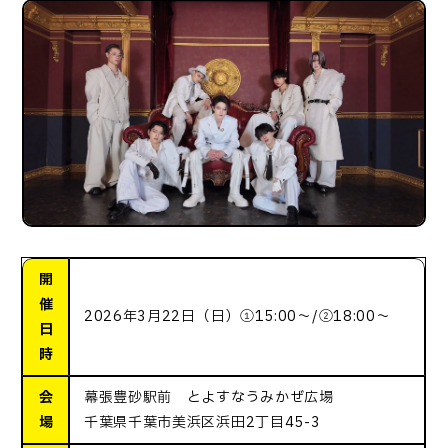
開
催
2026年3月22日（日）①15:00〜/②18:00〜
日
時
会
幕張豊砂駅前 とよすなうみかぜ広場
場
千葉県千葉市美浜区浜田2丁目45-3