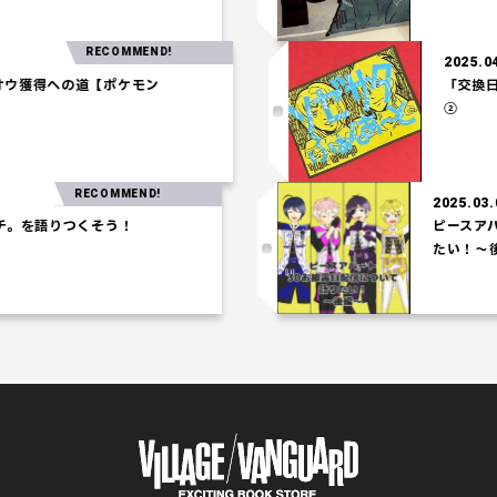
RECOMMEND!
202
ウオウ獲得への道【ポケモン
「交
②
RECOMMEND!
2025.03.06
を語りつくそう！
ピースアパー
たい！～後編