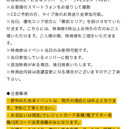
特典券
6
枚：好きなメンバーとトーク
+2S
写メ（
90
秒）
※お客様のスマートフォンをお借りして撮影
※
CD
ご予約の方、ライブ後のお見送り会参加可能。
※当日、優先エリア前方に「最前エリア」を設けさせていた
だきます。こちらには、特典券
5
枚以上お持ちの方のみご入
場いただけます。ご入場の際、特典券をご提示いただきま
す。
※特典券はイベント当日のみ使用可能です。
※当日参加しているメンバーに限ります。
※追加特典がある場合、後日発表いたし
ます。
※特典会内容は急遽変更になる場合がございますのでご了承
下さい。
◆注意事項
・野外のため本イベントは、雨天の場合には中止となりま
す。予めご了承ください。
・お支払いは現金
/
クレジットカード各種
/
電子マネー各
種
/QR
コード決済各種のみになります。