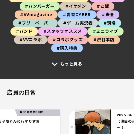
#ハンバーガー
#イケメン
#ご飯
#VVmagazine
#青春CYBER
#声優
#フリーペーパー
#ゲーム実況者
#現場
#バンド
#スタッフオススメ
#ミニライブ
#VVコラボ
#コラボグッズ
#渋谷本店
#購入特典
もっと見る
店員の日常
RECOMMEND!
2025.04.24
ちゃんにハマりすぎ
【注目の音楽
～！