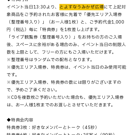
イベント当日
13:30
より、
とよすなうみかぜ広場
にて上記対
象商品をご予約されたお客様に先着で「優先エリア入場券
（整理番号入り）」（お一人様
1
枚）と、
ご予約代金
1,000
円（税込）毎に「特典券」を
1
枚差し上げます。
「
ライブ観覧券（整理番号入り）
」
をお持ちの方のご入場
後、スペースに余裕がある場合のみ、イベント当日の制限人
数を上限として、フリーの方にもご入場いただけます。
※整理番号はランダムでの配布となります。
※優先エリア入場券、特典券は、イベント当日のみ使用可能
です。
※優先エリア入場券、特典券の数には限りがございますの
で、予めご了承ください。
※
CD
を複数枚ご予約いただいた場合も、優先エリア入場券
は、お一人様
1
枚までのお渡しとさせていただきます。
◆特典会内容
特典券
3
枚：好きなメンバーとトーク（
45
秒）