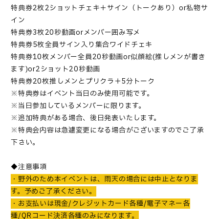
特典券
2
枚→
2
ショットチェキ＋サイン（トークあり）
or
私物サ
イン
特典券
3
枚→
20
秒動画
or
メンバー囲み写メ
特典券
5
枚→全員サイン入り集合ワイドチェキ
特典券
10
枚→メンバー全員
20
秒動画
or
似顔絵
(
推しメンが書き
ます
)or2
ショット
20
秒動画
特典券
20
枚→推しメンとプリクラ＋
5
分トーク
※特典券はイベント当日のみ使用可能です。
※当日参加しているメンバーに限ります。
※追加特典がある場合、後日発表いたし
ます。
※特典会内容は急遽変更になる場合がございますのでご了承
下さい。
◆注意事項
・野外のため本イベントは、雨天の場合には中止となりま
す。予めご了承ください。
・お支払いは現金
/
クレジットカード各種
/
電子マネー各
種
/QR
コード決済各種のみになります。