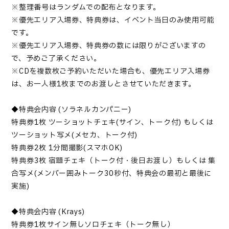
※整理番号はランダムでの配布となります。
※優先エリア入場券、特典券は、イベント当日のみ使用可能
です。
※優先エリア入場券、特典券の数には限りがございますの
で、予めご了承ください。
※
CD
を複数枚ご予約いただいた場合も、優先エリア入場券
は、お一人様
1
枚までのお渡しとさせていただきます。
◆特典会内容
(
ソラネルカンパニー
)
特典券
1
枚 ツーショットチェキ
(
サイン、トーク付
)
もしくは
ツーショット写メ
(
メセカ、トーク付
)
特典券
2
枚
1
分間撮影
(
スマホ
OK)
特典券
3
枚 宿題チェキ（トーク付・後日お渡し）もしくは 集
合写メ
(
メンバー囲みトーク
30
秒付、特典会の最初と最後に
実施
)
◆特典会内容
(Krays)
特典券
1
枚→サイン無しソロチェキ（トーク無し）