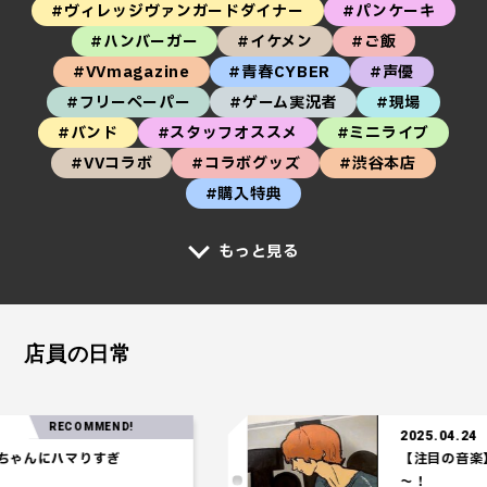
#ヴィレッジヴァンガードダイナー
#パンケーキ
#ハンバーガー
#イケメン
#ご飯
#VVmagazine
#青春CYBER
#声優
#フリーペーパー
#ゲーム実況者
#現場
#バンド
#スタッフオススメ
#ミニライブ
#VVコラボ
#コラボグッズ
#渋谷本店
#購入特典
もっと見る
店員の日常
RECOMMEND!
2025.04.24
んにハマりすぎ
【注目の音楽】「
～！