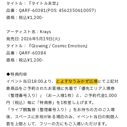
タイトル：『タイトル未定』
品番：
QARF-60381(POS: 4562350610057)
価格：税込
¥1,200-
アーティスト名：
Krays
発売日
: 2026
年
5
月
19
日
(
火
)
タイトル：
『
Glowing / Cosmic Emotion
』
品番：
QARF-60384
価格：税込
¥1,200-
◆特典内容
イベント当日
18:00
より、
とよすなうみかぜ広場
にて上記対
象商品をご予約されたお客様に先着で「優先エリア入場券
（整理番号入り）」（お一人様
1
枚）と、
ご予約代金
1,000
円（税込）毎に「特典券」を
1
枚差し上げます。
「
ライブ観覧券（整理番号入り）
」
をお持ちの方のご入場
後、スペースに余裕がある場合のみ、イベント当日の制限人
数を上限として、フリーの方にもご入場いただけます。