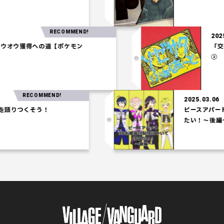
RECOMMEND!
7
】ホウオウ獲得への道【ポケモン
】
RECOMMEND!
2025.03.06
りつくそう！
ピースアパート3
たい！～後編～