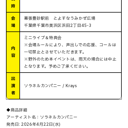
時
会
幕張豊砂駅前 とよすなうみかぜ広場
場
千葉県千葉市美浜区浜田2丁目45-3
ミニライブ＆特典会
※会場ルールにより、声出しでの応援、コールは
内
一切禁止とさせていただきます。
容
※野外のため本イベントは、雨天の場合には中止
となります。予めご了承ください。
出
演
ソラネルカンパニー / Krays
者
◆商品詳細
アーティスト名：ソラネルカンパニー
発売日
: 2026
年
4
月
22
日
(
水
)