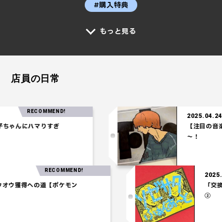
#購入特典
もっと見る
店員の日常
RECOMMEND!
2025.04.24
ゃんにハマりすぎ
【注目の音楽】「
～！
RECOMMEND!
2
】ホウオウ獲得への道【ポケモン
】