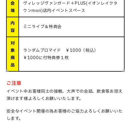
会
ヴィレッジヴァンガード＋PLUS(イオンレイクタ
場
ウンmori)店内イベントスペース
内
ミニライブ＆特典会
容
対
象
ランダムブロマイド ￥1000（税込）
商
￥1000に付特典券１枚
品
ご注意
イベント中お客様同士の接触、大声での会話、飲食等お控え
頂けます様よろしくお願いいたします。
安全なイベント開催の為お客様のご協力よろしくお願いいた
します。