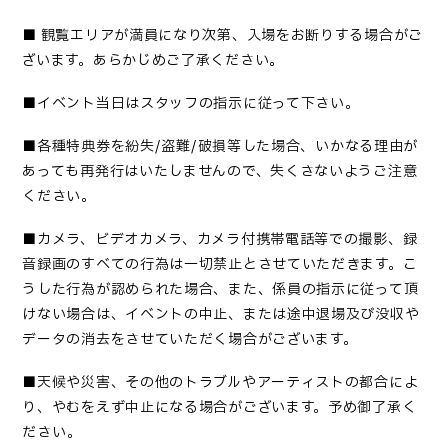
■
観覧エリアが満員になり次第、入場をお断りする場合がご
ざいます。あらかじめご了承ください。
■
イベント当日はスタッフの指示に従って下さい
。
■
各種特典券を紛失
/盗難/破損等した場合、いかなる理由が
あっても再発行はいたしませんので、失くさないようご注意
ください。
■カメラ、ビデオカメラ、カメラ付携帯電話等での撮影、録
音録画のすべての行為は一切禁止とさせていただきます。こ
うした行為が認められた場合、また、係員の指示に従って頂
けない場合は、イベントの中止、または途中退場及び没収や
データの消去をさせていただく場合がございます。
■
天候や災害、その他のトラブルやアーティストの都合によ
り、やむをえず中止になる場合がございます。予め御了承く
ださい
。