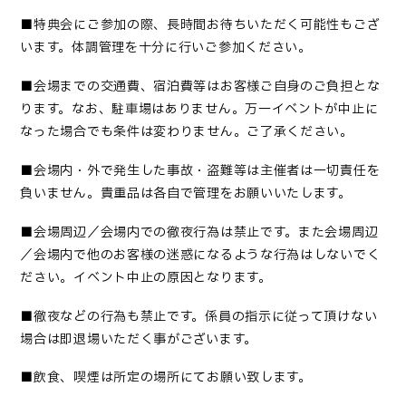
■
特典会にご参加の際、長時間お待ちいただく可能性もござ
います。体調管理を十分に行いご参加ください
。
■会場までの交通費、宿泊費等はお客様ご自身のご負担とな
ります。なお、駐車場はありません。万一イベントが中止に
なった場合でも条件は変わりません。ご了承ください。
■
会場内・外で発生した事故・盗難等は主催者は一切責任を
負いません。貴重品は各自で管理をお願いいたします
。
■会場周辺／会場内での徹夜行為は禁止です。また会場周辺
／会場内で他のお客様の迷惑になるような行為はしないでく
ださい。イベント中止の原因となります。
■
徹夜などの行為も禁止です。係員の指示に従って頂けない
場合は即退場いただく事がございます
。
■
飲食、喫煙は所定の場所にてお願い致します
。