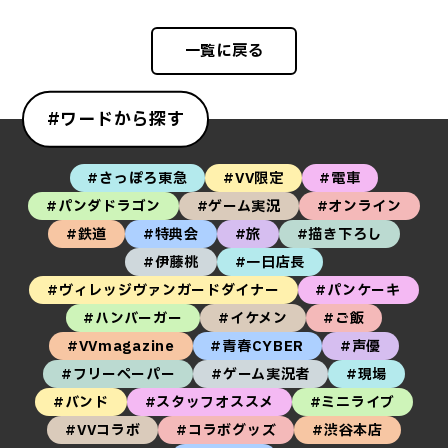
一覧に戻る
#ワードから探す
#さっぽろ東急
#VV限定
#電車
#パンダドラゴン
#ゲーム実況
#オンライン
#鉄道
#特典会
#旅
#描き下ろし
#伊藤桃
#一日店長
#ヴィレッジヴァンガードダイナー
#パンケーキ
#ハンバーガー
#イケメン
#ご飯
#VVmagazine
#青春CYBER
#声優
#フリーペーパー
#ゲーム実況者
#現場
#バンド
#スタッフオススメ
#ミニライブ
#VVコラボ
#コラボグッズ
#渋谷本店