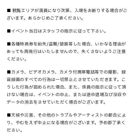
■
観覧エリアが満員になり次第、入場をお断りする場合がご
ざいます。あらかじめご了承ください。
■
イベント当日はスタッフの指示に従って下さい
。
■
各種特典券を紛失
/盗難/破損等した場合、いかなる理由が
あっても再発行はいたしませんので、失くさないようご注意
ください。
■カメラ、ビデオカメラ、カメラ付携帯電話等での撮影、録
音録画のすべての行為は一切禁止とさせていただきます。こ
うした行為が認められた場合、また、係員の指示に従って頂
けない場合は、イベントの中止、または途中退場及び没収や
データの消去をさせていただく場合がございます。
■
天候や災害、その他のトラブルやアーティストの都合によ
り、やむをえず中止になる場合がございます。予め御了承く
ださい
。