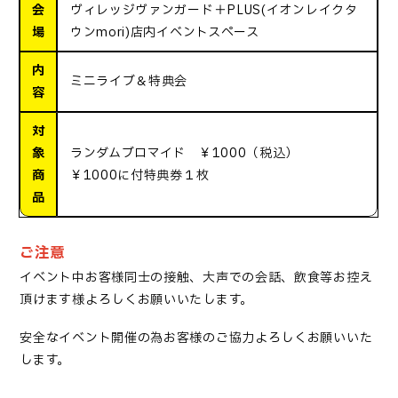
会
ヴィレッジヴァンガード＋PLUS(イオンレイクタ
場
ウンmori)店内イベントスペース
内
ミニライブ＆特典会
容
対
象
ランダムブロマイド ￥1000（税込）
商
￥1000に付特典券１枚
品
ご注意
イベント中お客様同士の接触、大声での会話、飲食等お控え
頂けます様よろしくお願いいたします。
安全なイベント開催の為お客様のご協力よろしくお願いいた
します。