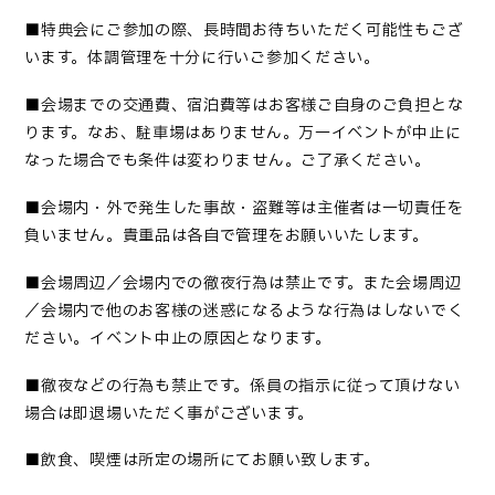
■
特典会にご参加の際、長時間お待ちいただく可能性もござ
います。体調管理を十分に行いご参加ください
。
■会場までの交通費、宿泊費等はお客様ご自身のご負担とな
ります。なお、駐車場はありません。万一イベントが中止に
なった場合でも条件は変わりません。ご了承ください。
■
会場内・外で発生した事故・盗難等は主催者は一切責任を
負いません。貴重品は各自で管理をお願いいたします
。
■会場周辺／会場内での徹夜行為は禁止です。また会場周辺
／会場内で他のお客様の迷惑になるような行為はしないでく
ださい。イベント中止の原因となります。
■
徹夜などの行為も禁止です。係員の指示に従って頂けない
場合は即退場いただく事がございます
。
■
飲食、喫煙は所定の場所にてお願い致します
。