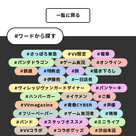
一覧に戻る
#ワードから探す
#さっぽろ東急
#VV限定
#電車
#パンダドラゴン
#ゲーム実況
#オンライン
#鉄道
#特典会
#旅
#描き下ろし
#伊藤桃
#一日店長
#ヴィレッジヴァンガードダイナー
#パンケーキ
#ハンバーガー
#イケメン
#ご飯
#VVmagazine
#青春CYBER
#声優
#フリーペーパー
#ゲーム実況者
#現場
#バンド
#スタッフオススメ
#ミニライブ
#VVコラボ
#コラボグッズ
#渋谷本店