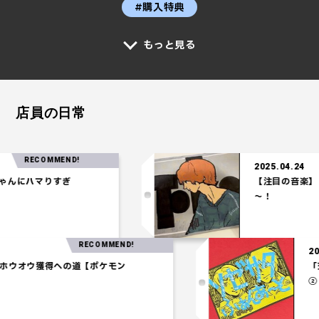
#購入特典
もっと見る
店員の日常
RECOMMEND!
2025.04.24
んにハマりすぎ
【注目の音楽】「T
～！
RECOMMEND!
.27
パ】ホウオウ獲得への道【ポケモン
ム】