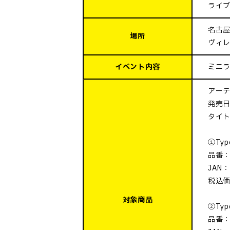
ライ
名古屋
場所
ヴィレ
イベント内容
ミニ
アーテ
発売日:
タイト
①Typ
品番：
JAN：
税込価
対象商品
②Typ
品番：