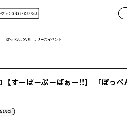
SNSいろいろはこちら！
】 「ぽっぺんLOVE」リリースイベント
ルコ【すーぱーぷーばぁー!!】 「ぽっぺ
屋パルコ