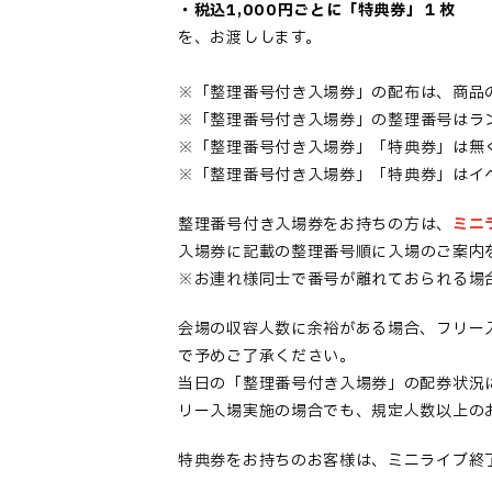
・税込1,000円ごとに「特典券」１枚
を、お渡しします。
※「
整理番号付き入場券
」の配布は、商品
※「
整理番号付き入場券
」の整理番号はラ
※「
整理番号付き入場券
」「特典券」は無
※「
整理番号付き入場券
」「特典券」はイ
整理番号付き入場券
をお持ちの方は、
ミニ
入場券
に記載の整理番号順に入場のご案内
※お連れ様同士で番号が離れておられる場
会場の収容人数に余裕がある場合、フリー
で予めご了承ください。
当日の「整理番号付き入場券」の配券状況
リー入場実施の場合でも、規定人数以上の
特典券をお持ちのお客様は、ミニライブ終