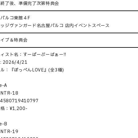
ブ終了後、準備完了次第特典会
パルコ東館４F
ッジヴァンガード名古屋パルコ 店内イベントスペース
ライブ＆特典会
ィスト名：すーぱーぷーばぁー!!
 2026/4/21
ル：『ぽっぺんLOVE』(全3種)
e-A
NTR-18
4580719410797
格：¥1,200-
e-B
NTR-19