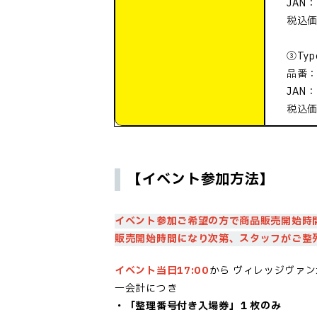
JAN：
税込価
③Typ
品番：
JAN：
税込価
【イベント参加方法】
イベント参加ご希望の方で商品販売開始時
販売開始時間になり次第、スタッフがご整
イベント当日17:00
から
ヴィレッジヴァン
一会計につき
・「
整理番号付き入場券
」１枚のみ