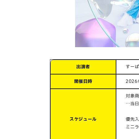
出演者
すーぱ
開催日時
2026
対象商
…当日
スケジュール
優先入
ミニラ