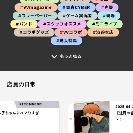
#VVmagazine
#青春CYBER
#声優
#フリーペーパー
#ゲーム実況者
#現場
#バンド
#スタッフオススメ
#ミニライブ
#コラボグッズ
#VVコラボ
#渋谷本店
#購入特典
もっと見る
店員の日常
RECOMMEND!
2025.04.24
ちゃんにハマりすぎ
【注目の音楽
～！