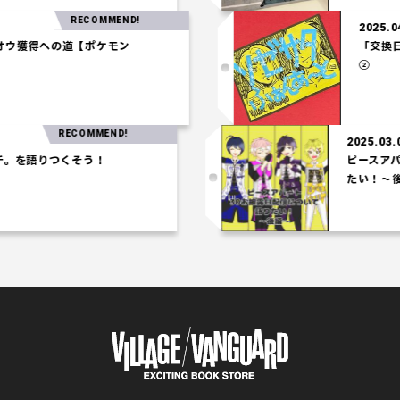
RECOMMEND!
202
ホウオウ獲得への道【ポケモン
「
②
RECOMMEND!
2025.03.06
を語りつくそう！
ピースアパー
たい！～後編